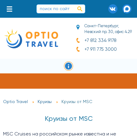
Санкт-Петербург,
Невский пр. 30, офис 4.29
+7 812 334 9178
+7 911 775 3000
 туров
Горящие туры
Круизы
Туропер
Optio Travel
Круизы
Круизы от MSC
Круизы от MSC
MSC Cruises на российском рынке известна и не