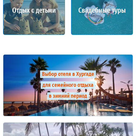
Отдых с детьми
Свадебные туры
Выбор отеля в Хургаде
для семейного отдыха
в зимний период