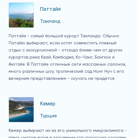
Паттайя
Таиланд
Паттайя - самый большой курорт Таиланда. Обычно
Патайю выбирают, если хотят совместить пляжный
отдых с экскурсионкой - отсюда ближе чем от других
курортов река Квай, Камбоджа, Ко-Чанг, Бангкок и
Аютайя. В Паттайе отличные сети массажных салонов,
много различных шоу, тропический сад Нонг Нуч с его
вечерним представлением - скучать не придется.
Кемер
Турция
Кемер выбирают из-за его уникального микроклимата -
здесь чистое море в окружении гор поросших соснами