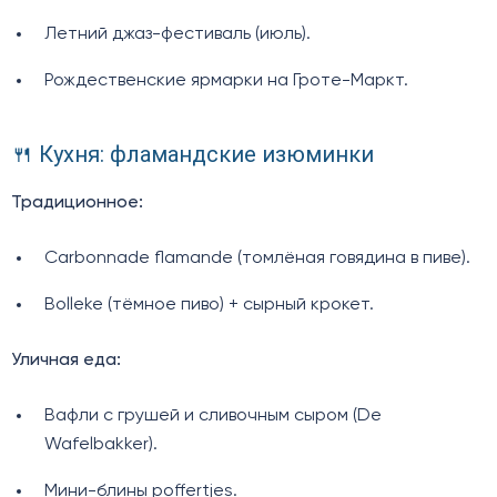
Летний джаз-фестиваль (июль).
Рождественские ярмарки на Гроте-Маркт.
🍴 Кухня: фламандские изюминки
Традиционное:
Сarbonnade flamande (томлёная говядина в пиве).
Bolleke (тёмное пиво) + сырный крокет.
Уличная еда:
Вафли с грушей и сливочным сыром (De
Wafelbakker).
Мини-блины poffertjes.