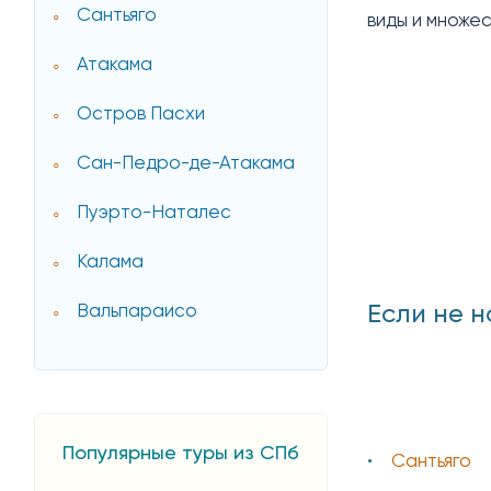
Сантьяго
виды и множе
Атакама
Остров Пасхи
Сан-Педро-де-Атакама
Пуэрто-Наталес
Калама
Если не н
Вальпараисо
Популярные туры из СПб
Сантьяго