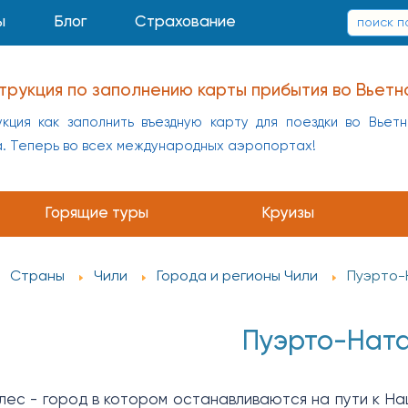
ы
Блог
Страхование
трукция по заполнению карты прибытия во Вьетн
кция как заполнить въездную карту для поездки во Вьет
а. Теперь во всех международных аэропортах!
Горящие туры
Круизы
Страны
Чили
Города и регионы Чили
Пуэрто-
Пуэрто-Нат
ес - город в котором останавливаются на пути к Н