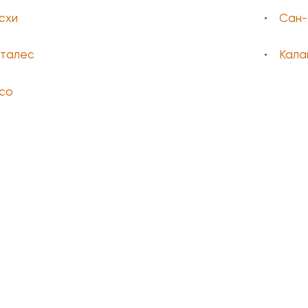
схи
Сан-
талес
Кала
со