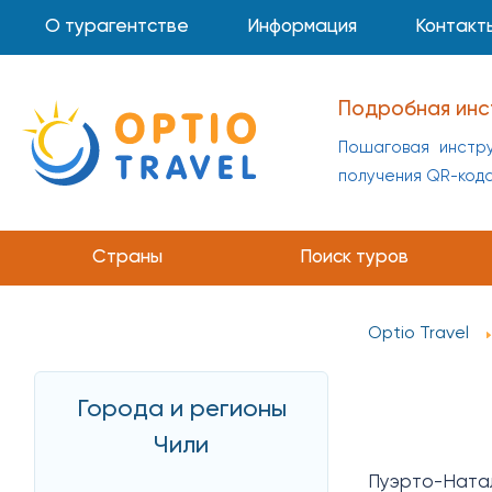
О турагентстве
Информация
Контакт
Подробная инс
Пошаговая инстру
получения QR-код
Страны
Поиск туров
Optio Travel
Города и регионы
Чили
Пуэрто-Натал