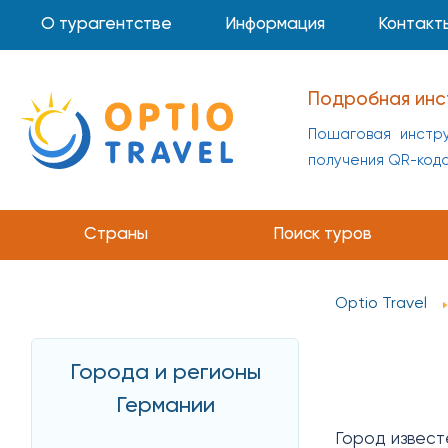
О турагентстве
Информация
Контакт
Подробная инс
Пошаговая инстру
получения QR-код
Страны
Поиск туров
Optio Travel
Города и регионы
Германии
Город извест