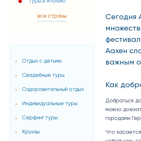
Туры в Японию
Сегодня 
все страны
множеств
фестивал
Аахен сл
важным о
Отдых с детьми
Свадебные туры
Как добр
Оздоровительный отдых
Добраться до
Индивидуальные туры
можно доехат
Серфинг туры
городами Гер
Круизы
Что касается