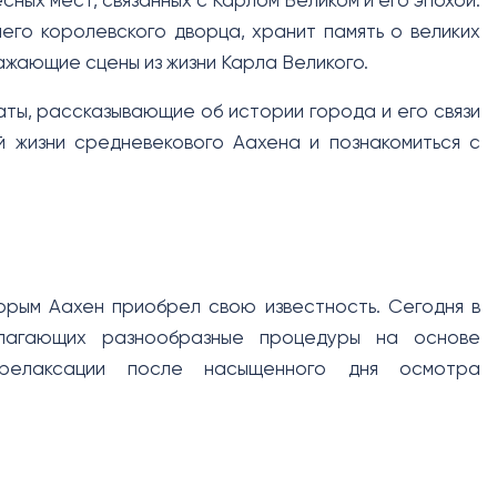
ных мест, связанных с Карлом Великом и его эпохой.
его королевского дворца, хранит память о великих
ажающие сцены из жизни Карла Великого.
ты, рассказывающие об истории города и его связи
й жизни средневекового Аахена и познакомиться с
торым Аахен приобрел свою известность. Сегодня в
длагающих разнообразные процедуры на основе
релаксации после насыщенного дня осмотра