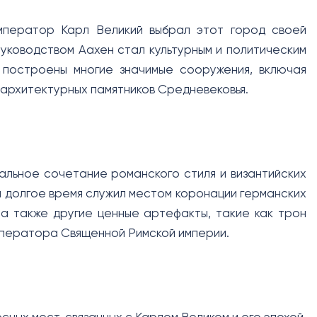
император Карл Великий выбрал этот город своей
уководством Аахен стал культурным и политическим
 построены многие значимые сооружения, включая
 архитектурных памятников Средневековья.
кальное сочетание романского стиля и византийских
и долгое время служил местом коронации германских
 а также другие ценные артефакты, такие как трон
императора Священной Римской империи.