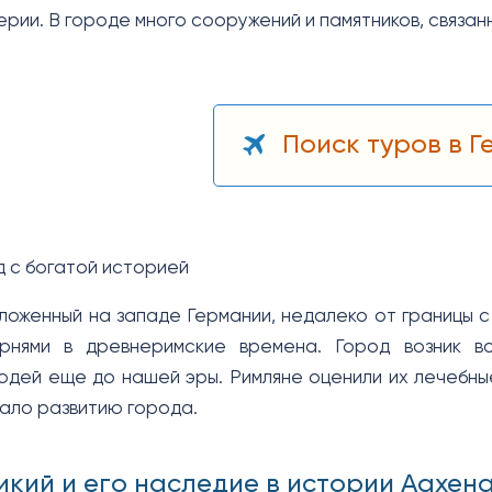
рии. В городе много сооружений и памятников, связан
Поиск туров в 
д с богатой историей
ложенный на западе Германии, недалеко от границы с
рнями в древнеримские времена. Город возник во
юдей еще до нашей эры. Римляне оценили их лечебные
ало развитию города.
икий и его наследие в истории Аахен