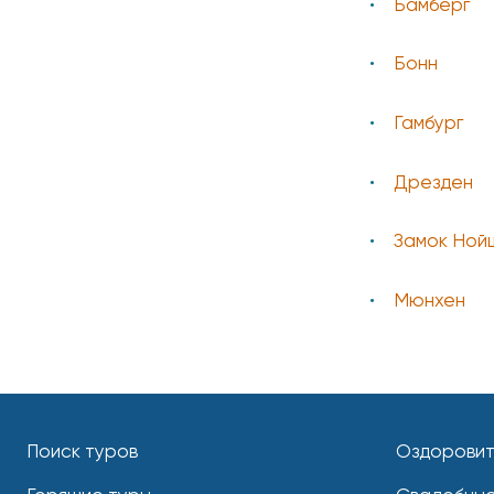
Бамберг
Бонн
Гамбург
Дрезден
Замок Ной
Мюнхен
Поиск туров
Оздоровит