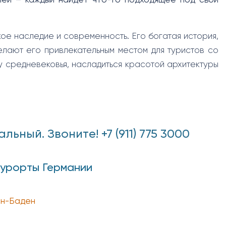
лей – каждый найдет что-то подходящее под свой
ое наследие и современность. Его богатая история,
елают его привлекательным местом для туристов со
у средневековья, насладиться красотой архитектуры
ный. Звоните! +7 (911) 775 3000
курорты Германии
н-Баден