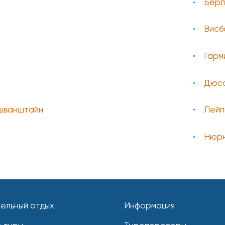
Берл
Висб
Гарм
Дюс
шванштайн
Лейп
Нюрн
ельный отдых
Информация