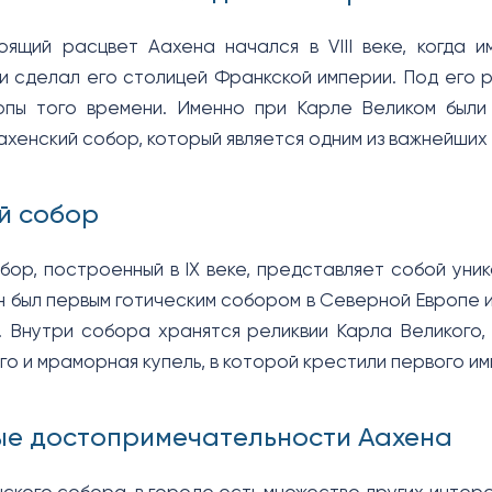
оящий расцвет Аахена начался в VIII веке, когда 
и сделал его столицей Франкской империи. Под его р
опы того времени. Именно при Карле Великом были
ахенский собор, который является одним из важнейших
й собор
бор, построенный в IX веке, представляет собой уни
н был первым готическим собором в Северной Европе 
 Внутри собора хранятся реликвии Карла Великого,
го и мраморная купель, в которой крестили первого 
ые достопримечательности Аахена