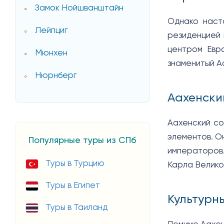
Замок Нойшванштайн
Однако наст
Лейпциг
резиденцией 
центром Евр
Мюнхен
знаменитый А
Нюрнберг
Аахенски
Аахенский со
элементов. О
Популярные туры из СПб
императоров.
Туры в Турцию
Карла Велико
Туры в Египет
Культурн
Туры в Таиланд