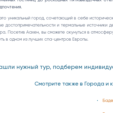
емейных гостиниц до роскошных пятизвездочных оте
дпочтения.
это уникальный город, сочетающий в себе историческ
ые достопримечательности и термальные источники д
ра. Посетив Аахен, вы сможете окунуться в атмосфер
уть в одном из лучших спа-центров Европы.
ашли нужный тур, подберем индивидуаль
Смотрите также в Города и 
Баде