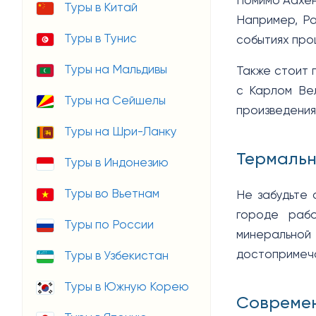
Помимо Аахен
Туры в Китай
Например, Ра
Туры в Тунис
событиях про
Туры на Мальдивы
Также стоит 
с Карлом Вел
Туры на Сейшелы
произведения
Туры на Шри-Ланку
Термальн
Туры в Индонезию
Туры во Вьетнам
Не забудьте 
городе рабо
Туры по России
минерально
достопримеч
Туры в Узбекистан
Туры в Южную Корею
Совреме