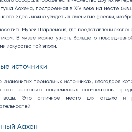
ского собора, в городе есть множество других интерес
туша Аахена, построенная в XIV веке на месте бывш
шлого. Здесь можно увидеть знаменитые фрески, изобр
посетить Музей Шарлеманя, где представлены экспона
иком. В музее можно узнать больше о повседневно
ми искусства той эпохи.
ые источники
о знаменитых термальных источниках, благодаря ко
тают несколько современных спа-центров, пре
й воды. Это отличное место для отдыха и 
ательностей.
нный Аахен