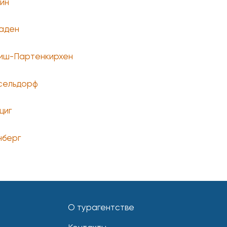
ин
аден
иш-Партенкирхен
сельдорф
циг
берг
О турагентстве