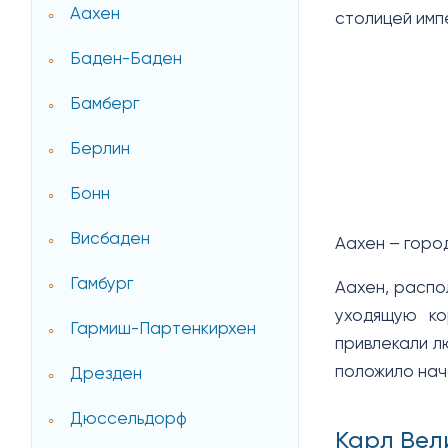
Аахен
столицей импе
Баден-Баден
Бамберг
Берлин
Бонн
Висбаден
Аахен – горо
Гамбург
Аахен, распо
уходящую ко
Гармиш-Партенкирхен
привлекали л
положило нач
Дрезден
Дюссельдорф
Карл Вел