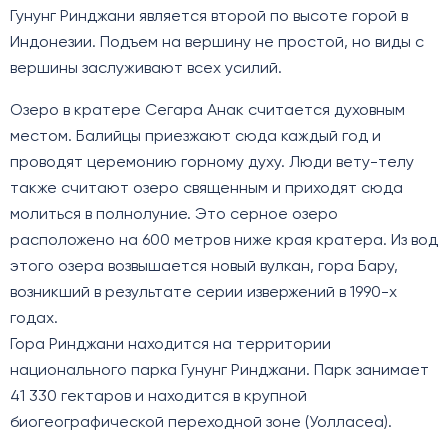
Гунунг Ринджани является второй по высоте горой в
Индонезии. Подъем на вершину не простой, но виды с
вершины заслуживают всех усилий.
Озеро в кратере Сегара Анак считается духовным
местом. Балийцы приезжают сюда каждый год и
проводят церемонию горному духу. Люди вету-телу
также считают озеро священным и приходят сюда
молиться в полнолуние. Это серное озеро
расположено на 600 метров ниже края кратера. Из вод
этого озера возвышается новый вулкан, гора Бару,
возникший в результате серии извержений в 1990-х
годах.
Гора Ринджани находится на территории
национального парка Гунунг Ринджани. Парк занимает
41 330 гектаров и находится в крупной
биогеографической переходной зоне (Уолласеа).