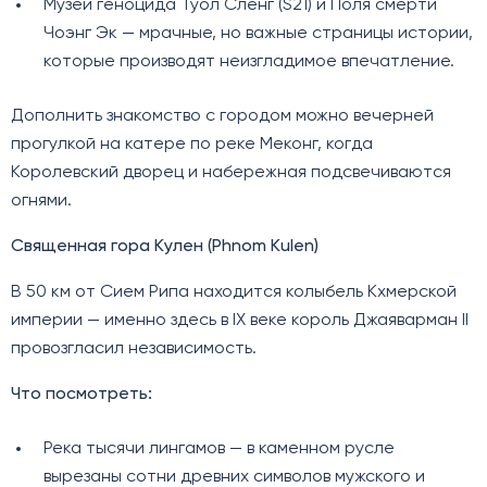
Музей геноцида Туол Сленг (S21) и Поля смерти
Чоэнг Эк — мрачные, но важные страницы истории,
которые производят неизгладимое впечатление.
Дополнить знакомство с городом можно вечерней
прогулкой на катере по реке Меконг, когда
Королевский дворец и набережная подсвечиваются
огнями.
Священная гора Кулен (Phnom Kulen)
В 50 км от Сием Рипа находится колыбель Кхмерской
империи — именно здесь в IX веке король Джаяварман II
провозгласил независимость.
Что посмотреть:
Река тысячи лингамов — в каменном русле
вырезаны сотни древних символов мужского и