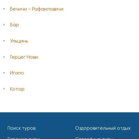
Бечичи - Рафаиловичи
Бар
Ульцинь
Герцег Нови
Игало
Котор
Поиск туров
Оздоровительный отдых