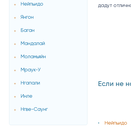
Нейпьидо
дадут отличн
Янгон
Баган
Мандалай
Моламьяйн
Мраук-У
Если не н
Нгапали
Инле
Нгве-Саунг
Нейпьидо