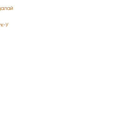
алай
к-У