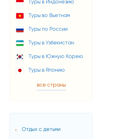
Туры в Индонезию
Туры во Вьетнам
Туры по России
Туры в Узбекистан
Туры в Южную Корею
Туры в Японию
все страны
Отдых с детьми