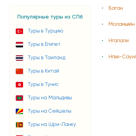
Баган
Популярные туры из СПб
Моламьяйн
Туры в Турцию
Нгапали
Туры в Египет
Нгве-Саун
Туры в Таиланд
Туры в Китай
Туры в Тунис
Туры на Мальдивы
Туры на Сейшелы
Туры на Шри-Ланку