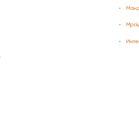
Манд
Мрау
Инле
г