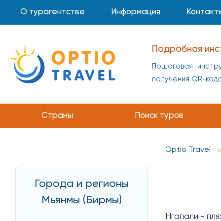
О турагентстве
Информация
Контакт
Подробная инс
Пошаговая инстру
получения QR-код
Страны
Поиск туров
Optio Travel
Города и регионы
Мьянмы (Бирмы)
Нгапали - пл