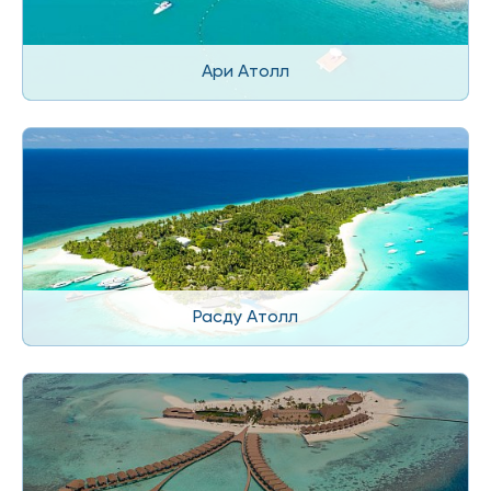
Ари Атолл
Расду Атолл