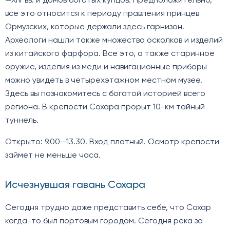
—XIV вв. и домов богатых купцов. Предположительно,
все это относится к периоду правления принцев
Ормузских, которые держали здесь гарнизон.
Археологи нашли также множество осколков и изделий
из китайского фарфора. Все это, а также старинное
оружие, изделия из меди и навигационные приборы
можно увидеть в четырехэтажном местном музее.
Здесь вы познакомитесь с богатой историей всего
региона. В крепости Сохара прорыт 10-км тайный
туннель.
Открыто: 9.00—13.30. Вход платный. Осмотр крепости
займет не меньше часа.
Исчезнувшая гавань Сохара
Сегодня трудно даже представить себе, что Сохар
когда-то был портовым городом. Сегодня река за