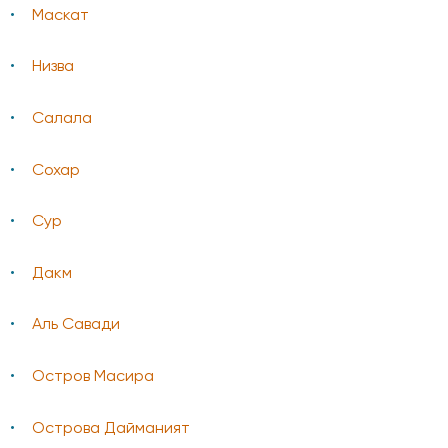
Маскат
Низва
Салала
Сохар
Сур
Дакм
Аль Савади
Остров Масира
Острова Дайманият