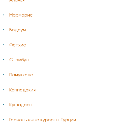
Аланья
Мармарис
Бодрум
Фетхие
Стамбул
Памуккале
Каппадокия
Кушадасы
Горнолыжные курорты Турции