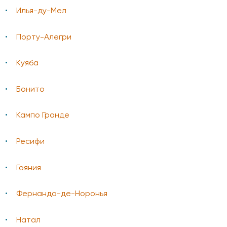
Илья-ду-Мел
Порту-Алегри
Куяба
Бонито
Кампо Гранде
Ресифи
Гояния
Фернандо-де-Норонья
Натал