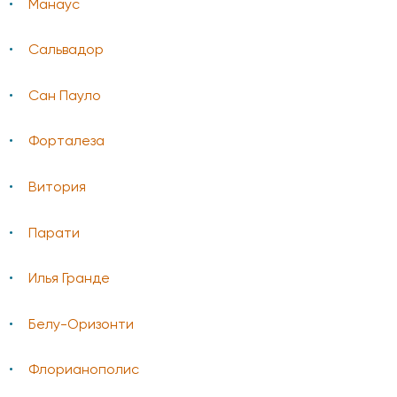
Манаус
Сальвадор
Сан Пауло
Форталеза
Витория
Парати
Илья Гранде
Белу-Оризонти
Флорианополис