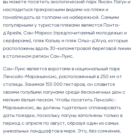
вы можете посетить экологический парк Янсен Лагун и
насладиться прекрасными видами на пляжи и
понаблюдать за толпами на набережной. Самыми
популярными у туристов пляжами являются Понта-
д'Арейя, Сан-Маркос (предпочитаемый молодежью и
серферами), пляж Кальяу и пляж Ольо-д'Агуа, которые
расположены вдоль 30-километровой береговой линии
в столичном регион Сан-Луис.
Сан-Луис является воротами в национальный парк
Ленсойс-Мараньенсис, расположенный в 250 км от
столицы. Занимая 155 000 гектаров, он славится
своими голубыми лагунами среди бесконечных дюн с
мелким белым песком. Чтобы посетить Ленсойс-
Мараньенсис, вы должны тщательно спланировать
даты поездки, поскольку лагуны заполнены только в
период с апреля по август, образуя один из самых
уникальных ландшафтов в мире. Это, без сомнения,