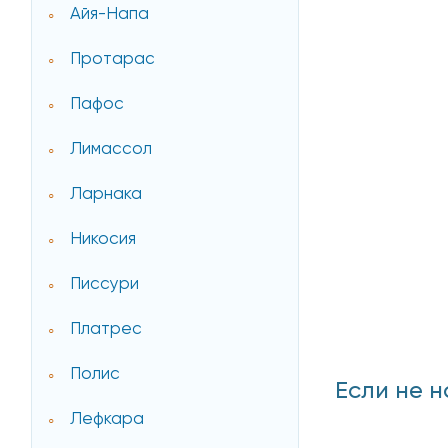
Айя-Напа
Протарас
Пафос
Лимассол
Ларнака
Никосия
Писсури
Платрес
Полис
Если не н
Лефкара