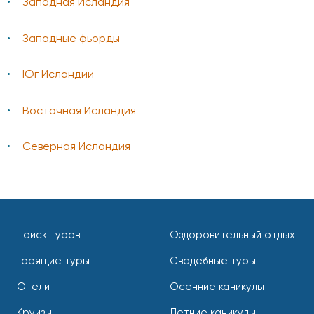
Западная Исландия
Западные фьорды
Юг Исландии
Восточная Исландия
Северная Исландия
Поиск туров
Оздоровительный отдых
Горящие туры
Свадебные туры
Отели
Осенние каникулы
Круизы
Летние каникулы