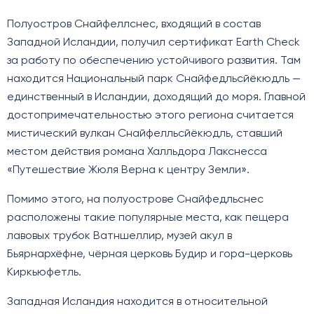
Полуостров Снайфеллснес, входящий в состав
Западной Исландии, получил сертификат Earth Check
за работу по обеспечению устойчивого развития. Там
находится Национальный парк Снайфедльсйёкюдль —
единственный в Исландии, доходящий до моря. Главной
достопримечательностью этого региона считается
мистический вулкан Снайфелльсйёкюдль, ставший
местом действия романа Халльдора Лакснесса
«Путешествие Жюля Верна к центру Земли».
Помимо этого, на полуострове Снайфедльснес
расположены такие популярные места, как пещера
лавовых трубок Ватншеллир, музей акул в
Бьярнархёфне, чёрная церковь Будир и гора-церковь
Киркьюфетль.
Западная Исландия находится в относительной