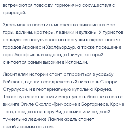
встречаются повсюду, гармонично сосуществуя с
природой.
Здесь можно посетить множество живописных мест:
горы, долины, кратеры, ледники и вулканы. У туристов
пользуются популярностью прогулки в окрестностях
городов Акранес и Хвалфьордур, а также посещение
горы Акрафьялль и водопада Глимур, который
считается самым высоким в Исландии.
Любителям истории стоит отправиться в усадьбу
Рейкхолт, где жил средневековый писатель Снорри
Стурлусон, и в геотермальную купальню Краума.
Также путешественники могут узнать больше о поэте-
викинге Эгиле Скалла-Гримссоне в Боргарнесе. Кроме
того, поездка в пещеру Видгельмир или ледяной
туннель на леднике Лангйёкюдль станет
незабываемым опытом.