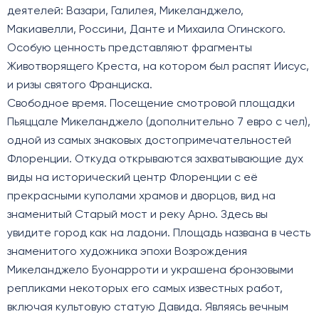
деятелей: Вазари, Галилея, Микеланджело,
Макиавелли, Россини, Данте и Михаила Огинского.
Особую ценность представляют фрагменты
Животворящего Креста, на котором был распят Иисус,
и ризы святого Франциска.
Свободное время. Посещение смотровой площадки
Пьяццале Микеланджело (дополнительно 7 евро с чел),
одной из самых знаковых достопримечательностей
Флоренции. Откуда открываются захватывающие дух
виды на исторический центр Флоренции с её
прекрасными куполами храмов и дворцов, вид на
знаменитый Старый мост и реку Арно. Здесь вы
увидите город как на ладони. Площадь названа в честь
знаменитого художника эпохи Возрождения
Микеланджело Буонарроти и украшена бронзовыми
репликами некоторых его самых известных работ,
включая культовую статую Давида. Являясь вечным