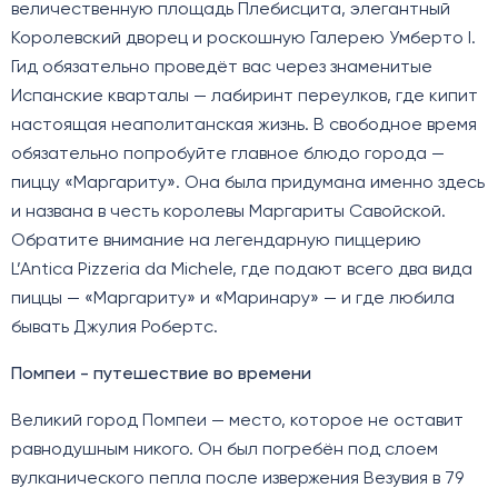
величественную площадь Плебисцита, элегантный
Королевский дворец и роскошную Галерею Умберто I.
Гид обязательно проведёт вас через знаменитые
Испанские кварталы — лабиринт переулков, где кипит
настоящая неаполитанская жизнь. В свободное время
обязательно попробуйте главное блюдо города —
пиццу «Маргариту». Она была придумана именно здесь
и названа в честь королевы Маргариты Савойской.
Обратите внимание на легендарную пиццерию
L’Antica Pizzeria da Michele, где подают всего два вида
пиццы — «Маргариту» и «Маринару» — и где любила
бывать Джулия Робертс.
Помпеи - путешествие во времени
Великий город Помпеи — место, которое не оставит
равнодушным никого. Он был погребён под слоем
вулканического пепла после извержения Везувия в 79