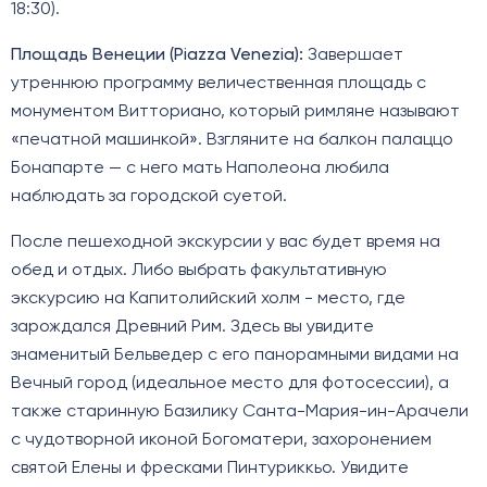
18:30).
Площадь Венеции (Piazza Venezia):
Завершает
утреннюю программу величественная площадь с
монументом Витториано, который римляне называют
«печатной машинкой». Взгляните на балкон палаццо
Бонапарте — с него мать Наполеона любила
наблюдать за городской суетой.
После пешеходной экскурсии у вас будет время на
обед и отдых. Либо выбрать факультативную
экскурсию на Капитолийский холм - место, где
зарождался Древний Рим. Здесь вы увидите
знаменитый Бельведер с его панорамными видами на
Вечный город (идеальное место для фотосессии), а
также старинную Базилику Санта-Мария-ин-Арачели
с чудотворной иконой Богоматери, захоронением
святой Елены и фресками Пинтуриккьо. Увидите