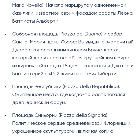
Maria Novella): Начало маршрута у одноимённой
базилики, известной своим фасадом работы Леона
Баттисты Альберти.
Соборная площадь (Piazza del Duomo) и собор
Санта-Мария-дель-Фьоре: Вы увидите знаменитый
Дуомо с колоссальным куполом Брунеллески,
который до сих пор остаётся крупнейшим в мире
из кирпичной кладки. Рядом — колокольня Джотто и
Баптистерий с «Райскими вратами» Гиберти.
Площадь Республики (Piazza della Repubblica):
Оживлённое место, где когда-то располагался
древнеримский форум.
Площадь Синьории (Piazza della Signoria):
Политическое сердце средневековой Флоренции,
украшенное скульптурами, включая копию