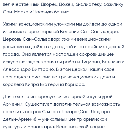
величественный Дворец Дожей, библиотеку, базилику
Сан-Марко и Часовую башню.
Узкими венецианскими улочками мы дойдем до одной
из самых старых церквей Венеции Сан Сальвадоре.
Церковь Сан-Сальвадор:
Узкими венецианскими
улочками вы дойдете до одной из старейших церквей
города. Она является настоящей сокровищницей
искусства: здесь хранятся работы Тициана, Беллини и
Алессандро Витторио. В этой церкви нашли свое
последнее пристанище три венецианских дожа и
королева Кипра Екатерина Корнаро.
Для тех кто интересуется историей и культурой
Армении: Существует дополнительная возможность
посетить остров Святого Лазаря (Сан-Ладзаро-
дельи-Армени) — уникальный центр армянской
культуры и монастырь в Венецианской лагуне.