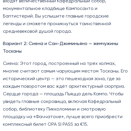
входят величественный Кафедральный собор,
монументальное кладбище Кампосанто и
Баптистерий. Вы услышите главные городские
легенды и сможете проникнуться таинственной
средневековой душой города.
Вариант 2: Сиена и Сан-Джиминьяно — жемчужины
Тосканы
Сиена: Этот город, построенный на трёх холмах,
многие считают самым чарующим местом Тосканы. Его
исторический центр — это пешеходная зона, где за
каждым поворотом вас ждёт архитектурный сюрприз.
Сердце города — площадь Пьяцца дель Кампо. Чтобы
увидеть главные сокровища, включая Кафедральный
собор, библиотеку Пикколомини и смотровую
площадку на «Фаччатоне», лучше всего приобрести
комплексный билет OPA SI PASS за €15.