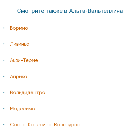
Смотрите также в Альта-Вальтеллина
Бормио
Ливиньо
Акви-Терме
Априка
Вальдидентро
Мадесимо
Санта-Катерина-Вальфурва