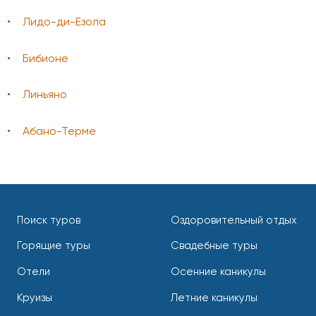
Лидо-ди-Езола
Бибионе
Линьяно
Абано-Терме
Поиск туров
Оздоровительный отдых
Горящие туры
Свадебные туры
Отели
Осенние каникулы
Круизы
Летние каникулы