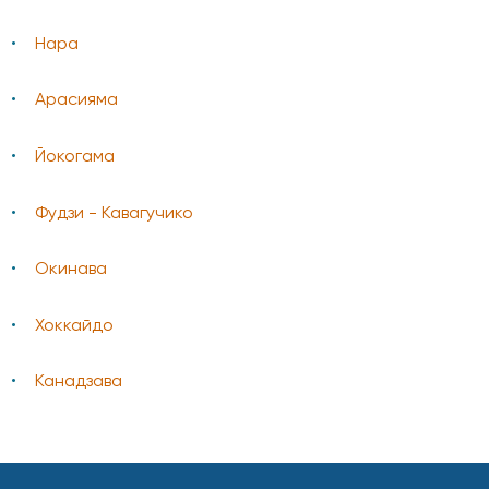
Нара
Арасияма
Йокогама
Фудзи - Кавагучико
Окинава
Хоккайдо
Канадзава