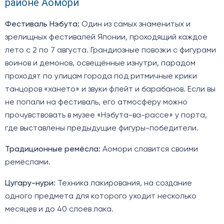
районе Аомори
Фестиваль Нэбута:
Один из самых знаменитых и
зрелищных фестивалей Японии, проходящий каждое
лето с 2 по 7 августа. Грандиозные повозки с фигурами
воинов и демонов, освещённые изнутри, парадом
проходят по улицам города под ритмичные крики
танцоров «хането» и звуки флейт и барабанов. Если вы
не попали на фестиваль, его атмосферу можно
прочувствовать в музее «Нэбута-ва-рассе» у порта,
где выставлены предыдущие фигуры-победители.
Традиционные ремёсла:
Аомори славится своими
ремёслами.
Цугару-нури:
Техника лакирования, на создание
одного предмета для которого уходит несколько
месяцев и до 40 слоев лака.