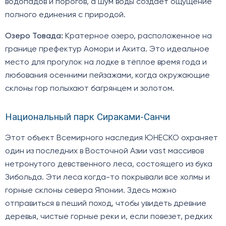
водопадов и порогов, а шум воды создает ощущение
полного единения с природой.
Озеро Товада:
Кратерное озеро, расположенное на
границе префектур Аомори и Акита. Это идеальное
место для прогулок на лодке в тёплое время года и
любования осенними пейзажами, когда окружающие
склоны гор полыхают багрянцем и золотом.
Национальный парк Сираками-Санчи
Этот объект Всемирного наследия ЮНЕСКО охраняет
один из последних в Восточной Азии vast массивов
нетронутого девственного леса, состоящего из бука
Зибольда. Эти леса когда-то покрывали все холмы и
горные склоны севера Японии. Здесь можно
отправиться в пеший поход, чтобы увидеть древние
деревья, чистые горные реки и, если повезет, редких