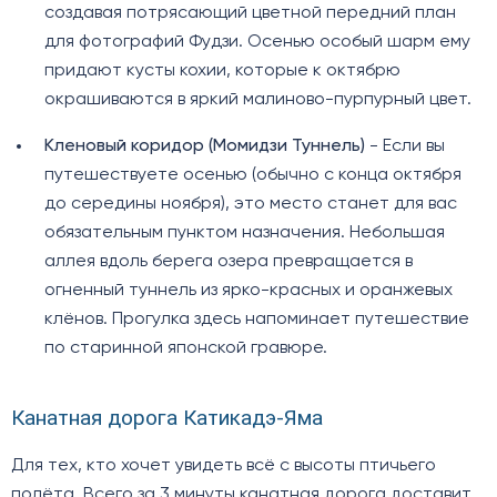
создавая потрясающий цветной передний план
для фотографий Фудзи. Осенью особый шарм ему
придают кусты кохии, которые к октябрю
окрашиваются в яркий малиново-пурпурный цвет.
Кленовый коридор (Момидзи Туннель)
- Если вы
путешествуете осенью (обычно с конца октября
до середины ноября), это место станет для вас
обязательным пунктом назначения. Небольшая
аллея вдоль берега озера превращается в
огненный туннель из ярко-красных и оранжевых
клёнов. Прогулка здесь напоминает путешествие
по старинной японской гравюре.
Канатная дорога Катикадэ-Яма
Для тех, кто хочет увидеть всё с высоты птичьего
полёта. Всего за 3 минуты канатная дорога доставит