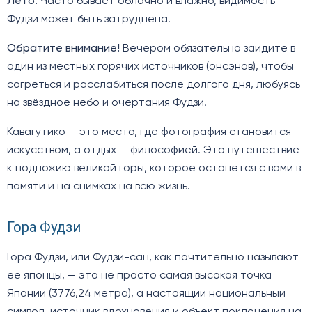
Лето:
Часто бывает облачно и влажно, видимость
Фудзи может быть затруднена.
Обратите внимание!
Вечером обязательно зайдите в
один из местных горячих источников (онсэнов), чтобы
согреться и расслабиться после долгого дня, любуясь
на звёздное небо и очертания Фудзи.
Кавагутико — это место, где фотография становится
искусством, а отдых — философией. Это путешествие
к подножию великой горы, которое останется с вами в
памяти и на снимках на всю жизнь.
Гора Фудзи
Гора Фудзи, или Фудзи-сан, как почтительно называют
ее японцы, — это не просто самая высокая точка
Японии (3776,24 метра), а настоящий национальный
символ, источник вдохновения и объект поклонения на