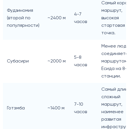
Самый коро
Фудзиномия
маршрут,
4-7
(второй по
~2400 м
высокая
часов
популярности)
стартовая
точка.
Менее людн
соединяетс
5-8
Субасири
~2000 м
маршрутом
часов
Ёсида на 8-
станции.
Самый длин
сложный
7-10
маршрут,
Готэмба
~1400 м
часов
наименее
развитая
инфраструк