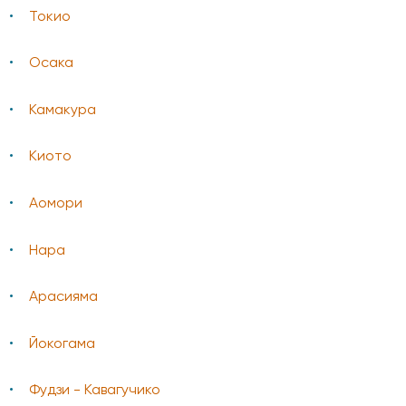
Токио
Осака
Камакура
Киото
Аомори
Нара
Арасияма
Йокогама
Фудзи - Кавагучико