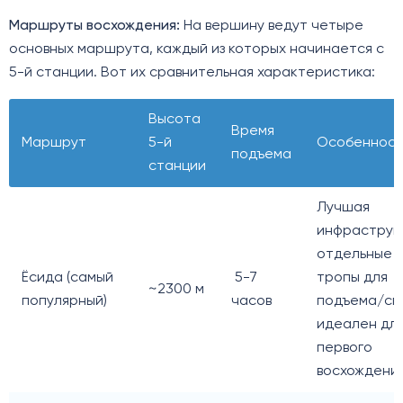
Маршруты восхождения:
На вершину ведут четыре
основных маршрута, каждый из которых начинается с
5-й станции. Вот их сравнительная характеристика:
Высота
Время
Маршрут
5-й
Особеннос
подъема
станции
Лучшая
инфраструк
отдельные
Ёсида (самый
5-7
тропы для
~2300 м
популярный)
часов
подъема/сп
идеален дл
первого
восхождения