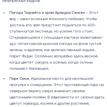
безупречных кадров.
Пагода Тюрейто и храм Аракура Сенген
- Этот
вид — квинтэссенция японского пейзажа. Чтобы
достичь его, вам предстоит подняться по 400-
ступенчатой лестнице, но усилия того стоят.
Открывающаяся с площадки картина захватывает
дух: пятиэтажная красная пагода на фоне густой
зелени, а вдалеке, как величественный задник,
парит Фудзи. Особенно волшебно здесь весной,
когда цветёт сакура, и осенью, когда склоны
полыхают багрянцем.
Парк Оиси
. Идеальное место для неспешной
прогулки и созерцания. Этот протяжённый парк на
северном берегу озера знаменит своими
цветочными полями. В зависимости от сезона здесь
цветут лаванда, космея и другие растения,