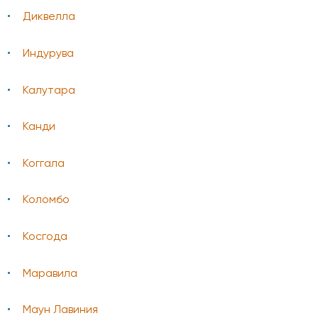
Диквелла
Индурува
Калутара
Канди
Коггала
Коломбо
Косгода
Маравила
Маун Лавиния