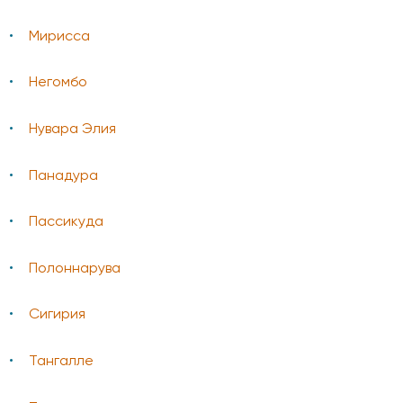
Мирисса
Негомбо
Нувара Элия
Панадура
Пассикуда
Полоннарува
Сигирия
Тангалле