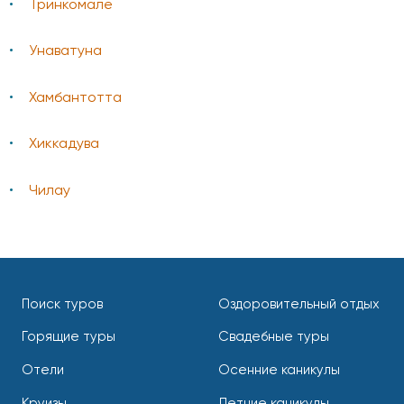
Тринкомале
Унаватуна
Хамбантотта
Хиккадува
Чилау
Поиск туров
Оздоровительный отдых
Горящие туры
Свадебные туры
Отели
Осенние каникулы
Круизы
Летние каникулы