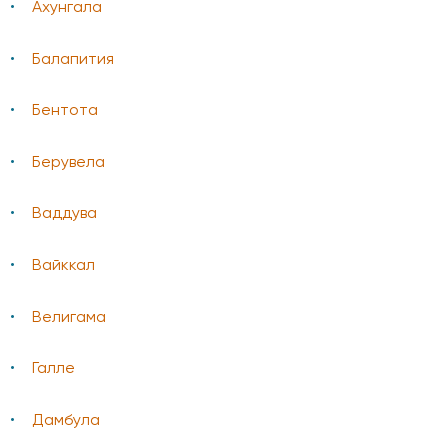
Ахунгала
Балапития
Бентота
Берувела
Ваддува
Вайккал
Велигама
Галле
Дамбула