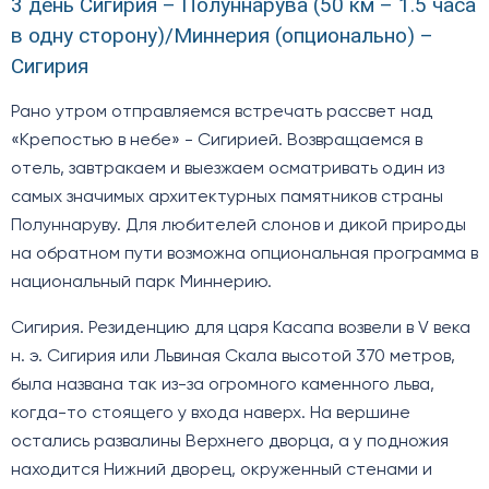
3 день Сигирия – Полуннарува (50 км – 1.5 часа
в одну сторону)/Миннерия (опционально) –
Сигирия
Рано утром отправляемся встречать рассвет над
«Крепостью в небе» - Сигирией. Возвращаемся в
отель, завтракаем и выезжаем осматривать один из
самых значимых архитектурных памятников страны
Полуннаруву. Для любителей слонов и дикой природы
на обратном пути возможна опциональная программа в
национальный парк Миннерию.
Сигирия. Резиденцию для царя Касапа возвели в V века
н. э. Сигирия или Львиная Скала высотой 370 метров,
была названа так из-за огромного каменного льва,
когда-то стоящего у входа наверх. На вершине
остались развалины Верхнего дворца, а у подножия
находится Нижний дворец, окруженный стенами и