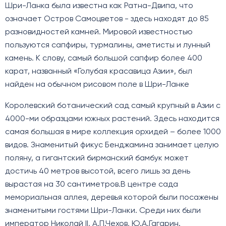
Шри-Ланка была известна как Ратна-Двипа, что
означает Остров Самоцветов - здесь находят до 85
разновидностей камней. Мировой известностью
пользуются сапфиры, турмалины, аметисты и лунный
камень. К слову, самый большой сапфир более 400
карат, названный «Голубая красавица Азии», был
найден на обычном рисовом поле в Шри-Ланке
Королевский ботанический сад самый крупный в Азии с
4000-ми образцами южных растений. Здесь находится
самая большая в мире коллекция орхидей – более 1000
видов. Знаменитый фикус Бенджамина занимает целую
поляну, а гигантский бирманский бамбук может
достичь 40 метров высотой, всего лишь за день
вырастая на 30 сантиметров.В центре сада
мемориальная аллея, деревья которой были посажены
знаменитыми гостями Шри-Ланки. Среди них были
император Николай II, А.П.Чехов, Ю.А.Гагарин.