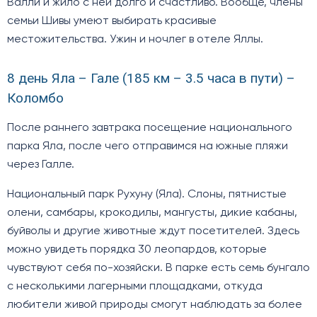
Валли и жило с ней долго и счастливо. Вообще, члены
семьи Шивы умеют выбирать красивые
местожительства. Ужин и ночлег в отеле Яллы.
8 день Яла – Гале (185 км – 3.5 часа в пути) –
Коломбо
После раннего завтрака посещение национального
парка Яла, после чего отправимся на южные пляжи
через Галле.
Национальный парк Рухуну (Яла). Слоны, пятнистые
олени, самбары, крокодилы, мангусты, дикие кабаны,
буйволы и другие животные ждут посетителей. Здесь
можно увидеть порядка 30 леопардов, которые
чувствуют себя по-хозяйски. В парке есть семь бунгало
с несколькими лагерными площадками, откуда
любители живой природы смогут наблюдать за более