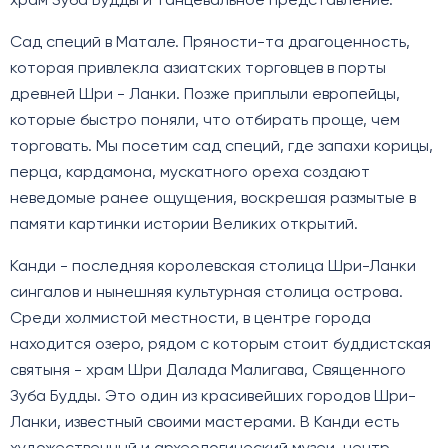
храм Зуба Будды и танцевальное представление.
Сад специй в Матале. Пряности-та драгоценность,
которая привлекла азиатских торговцев в порты
древней Шри - Ланки. Позже приплыли европейцы,
которые быстро поняли, что отбирать проще, чем
торговать. Мы посетим сад специй, где запахи корицы,
перца, кардамона, мускатного ореха создают
неведомые ранее ощущения, воскрешая размытые в
памяти картинки истории Великих открытий.
Канди - последняя королевская столица Шри-Ланки
сингалов и нынешняя культурная столица острова.
Среди холмистой местности, в центре города
находится озеро, рядом с которым стоит буддистская
святыня - храм Шри Далада Малигава, Священного
Зуба Будды. Это один из красивейших городов Шри-
Ланки, известный своими мастерами. В Канди есть