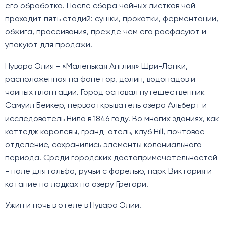
его обработка. После сбора чайных листков чай
проходит пять стадий: сушки, прокатки, ферментации,
обжига, просеивания, прежде чем его расфасуют и
упакуют для продажи.
Нувара Элия - «Маленькая Англия» Шри-Ланки,
расположенная на фоне гор, долин, водопадов и
чайных плантаций. Город основал путешественник
Самуил Бейкер, первооткрыватель озера Альберт и
исследователь Нила в 1846 году. Во многих зданиях, как
коттедж королевы, гранд-отель, клуб Hill, почтовое
отделение, сохранились элементы колониального
периода. Среди городских достопримечательностей
- поле для гольфа, ручьи с форелью, парк Виктория и
катание на лодках по озеру Грегори.
Ужин и ночь в отеле в Нувара Элии.