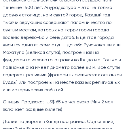
оставался столицей сингальского государства в
течение 1400 лет. Анурадхапура – это не только
древняя столица, но и святой город. Каждый год
тысячи верующих совершают паломничество по
святым местам, которых на территории города
восемь: дерево-Бо и семь дагоб. В центре города
высится одна из семи ступ – дагоба Рувановелли или
Махатупа (Великая ступа), построенная на
фундаменте из золотого гравия во II в. до н.э. Только в
подножье она имеет диаметр более 80 м. Все ступы
содержат реликвии (фрагменты физических останков
Будды) или построены на месте важных религиозных
или исторических событий.
Опиция. Предзаказ. US$ 65 на человека (Мин 2 чел
включает входные билеты)
Далее по дороге в Канди программа: Сад специй;