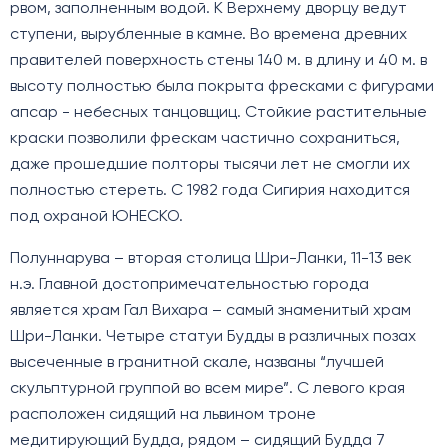
рвом, заполненным водой. К Верхнему дворцу ведут
ступени, вырубленные в камне. Во времена древних
правителей поверхность стены 140 м. в длину и 40 м. в
высоту полностью была покрыта фресками с фигурами
апсар - небесных танцовщиц. Стойкие растительные
краски позволили фрескам частично сохраниться,
даже прошедшие полторы тысячи лет не смогли их
полностью стереть. С 1982 года Сигирия находится
под охраной ЮНЕСКО.
Полуннарува – вторая столица Шри-Ланки, 11-13 век
н.э. Главной достопримечательностью города
является храм Гал Вихара – самый знаменитый храм
Шри-Ланки. Четыре статуи Будды в различных позах
высеченные в гранитной скале, названы “лучшей
скульптурной группой во всем мире”. С левого края
расположен сидящий на львином троне
медитирующий Будда, рядом – сидящий Будда 7