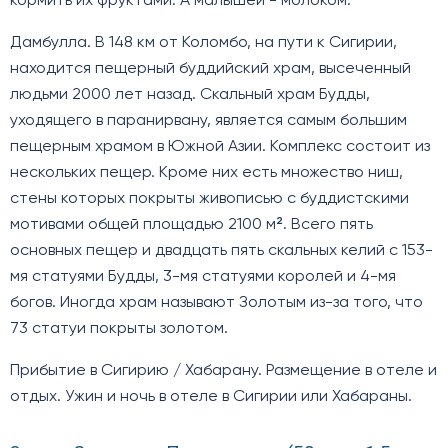
кормить их фруктами. А малышей - молоком.
Дамбулла. В 148 км от Коломбо, на пути к Сигирии,
находится пещерный буддийский храм, высеченный
людьми 2000 лет назад. Скальный храм Будды,
уходящего в паранирвану, является самым большим
пещерным храмом в Южной Азии. Комплекс состоит из
нескольких пещер. Кроме них есть множество ниш,
стены которых покрыты живописью с буддистскими
мотивами общей площадью 2100 м². Всего пять
основных пещер и двадцать пять скальных келий с 153-
мя статуями Будды, 3-мя статуями королей и 4-мя
богов. Иногда храм называют Золотым из-за того, что
73 статуи покрыты золотом.
Прибытие в Сигирию / Хабарану. Размещение в отеле и
отдых. Ужин и ночь в отеле в Сигирии или Хабараны.