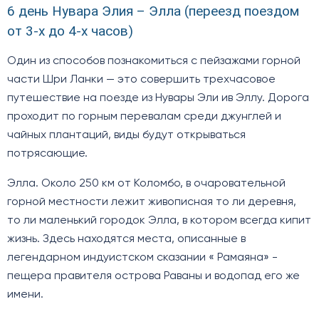
6 день Нувара Элия – Элла (переезд поездом
от 3-х до 4-х часов)
Один из способов познакомиться с пейзажами горной
части Шри Ланки — это совершить трехчасовое
путешествие на поезде из Нувары Эли ив Эллу. Дорога
проходит по горным перевалам среди джунглей и
чайных плантаций, виды будут открываться
потрясающие.
Элла. Около 250 км от Коломбо, в очаровательной
горной местности лежит живописная то ли деревня,
то ли маленький городок Элла, в котором всегда кипит
жизнь. Здесь находятся места, описанные в
легендарном индуистском сказании « Рамаяна» -
пещера правителя острова Раваны и водопад его же
имени.