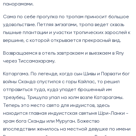
панорамами.
Сама по себе прогулка по тропам приносит большое
удовольствие. Петляя зигзагами, тропа ведет сквозь
пышные плантации и участки тропических зарослей к
вершине, с которой открывается прекрасный вид.
Возвращаемся в отель завтракаем и выезжаем в Ялу
через Тиссамахараму.
Катаргама. По легенде, когда сын Шивы и Парвати бог
войны Сканда спустился с горы Кайлас, то решил
отправиться туда, куда упадет брошенный им
трезубец. Тришула упал на холм возле Катарагамы.
Теперь это место свято для индуистов, здесь
находится главная индуистская святыня Шри-Ланки -
храм бога Сканды или Муруган. Божество
впоследствии женилось на местной девушке по имени