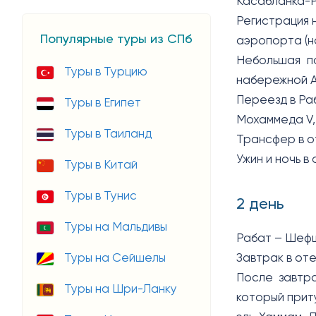
Касабланка-
Регистрация 
Популярные туры из СПб
аэропорта (н
Небольшая п
Туры в Турцию
набережной А
Переезд в Ра
Туры в Египет
Мохаммеда V,
Туры в Таиланд
Трансфер в о
Ужин и ночь в
Туры в Китай
Туры в Тунис
2 день
Туры на Мальдивы
Рабат – Шеф
Туры на Сейшелы
Завтрак в оте
После завтр
Туры на Шри-Ланку
который прит