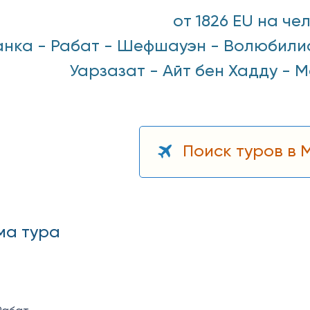
от 1826 EU на че
нка - Рабат - Шефшауэн - Волюбилис
Уарзазат - Айт бен Хадду -
Поиск туров в
ма тура