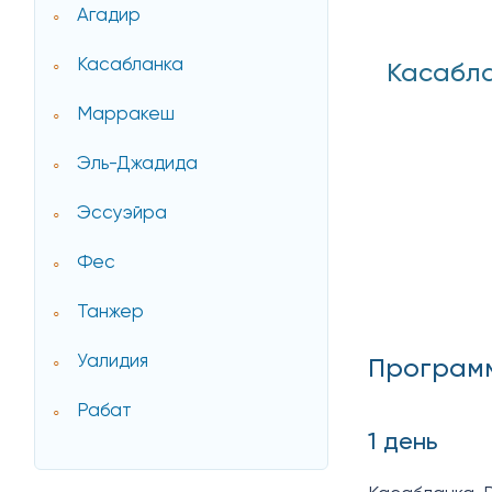
Агадир
Касабланка
Касабла
Марракеш
Эль-Джадида
Эссуэйра
Фес
Танжер
Уалидия
Програм
Рабат
1 день