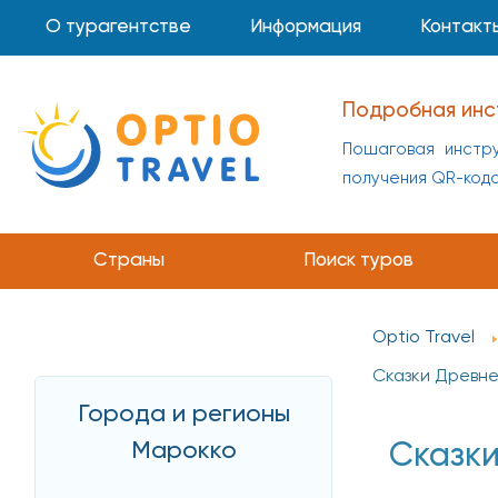
О турагентстве
Информация
Контакт
Подробная инс
Пошаговая инстру
получения QR-код
Страны
Поиск туров
Optio Travel
Сказки Древне
Города и регионы
Марокко
Сказки