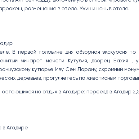
ость Айт бен Хадду, включенную в список мирового к
рракеш, размещение в отеле. Ужин и ночь в отеле.
адир
еле. В первой половине дня обзорная экскурсия п
менитый минарет мечети Кутубия, дворец Бахия , 
ранцузскому кутюрье Иву Сен Лорану, скромный монум
ческих деревьев, прогуляетесь по живописным торгов
, остающихся на отдых в Агадире: переезд в Агадир 2,
е в Агадире