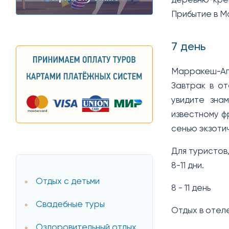
деревню-креп
Прибытие в Ма
7 день
Марракеш-Аг
Завтрак в от
увидите зна
известному ф
сенью экзоти
Для туристов
8-11 дни.
Отдых с детьми
8 - 11 день
Свадебные туры
Отдых в отел
Оздоровительный отдых