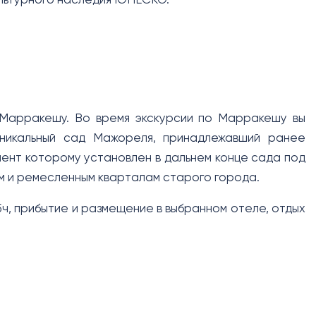
ультурного наследия ЮНЕСКО.
о Марракешу. Во время экскурсии по Марракешу вы
уникальный сад Мажореля, принадлежавший ранее
ент которому установлен в дальнем конце сада под
ым и ремесленным кварталам старого города.
5ч, прибытие и размещение в выбранном отеле, отдых