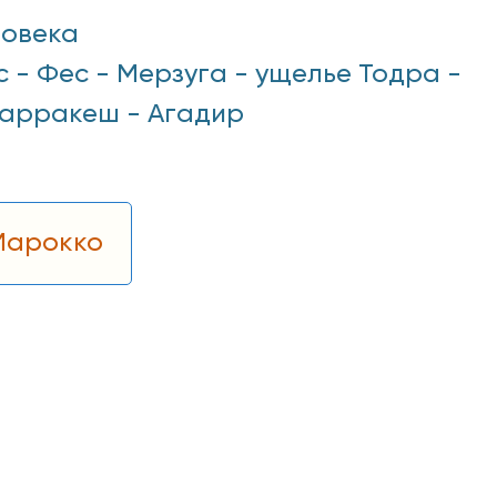
ловека
 - Фес - Мерзуга - ущелье Тодра -
 Марракеш - Агадир
 Марокко