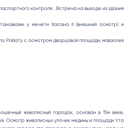
паспортного контроля . Встреча на выходе из здания
ановками у мечети Хасана II (внешний осмотр) и
по Рабату с осмотром дворцовой площади, мавзолея
шечный живописный городок, основан в 15м веке,
оря. Осмотр живописных улочек медины и площади Ута