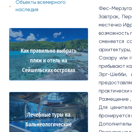
Объекты всемирного
Фес-Мерзуга
наследия
Завтрак, Пер
местечко Ифр
возможность 
сменяется с
архитектуры,
Как правильно выбрать
Сахару или г
пляж и отель на
прибывают ка
Сейшельских островах
Эрг-Шебби, 
предоставляе
практически 
Размещение , 
Для ценител
Лечебные туры на
бронируется 
Дополнительн
бальнеологические