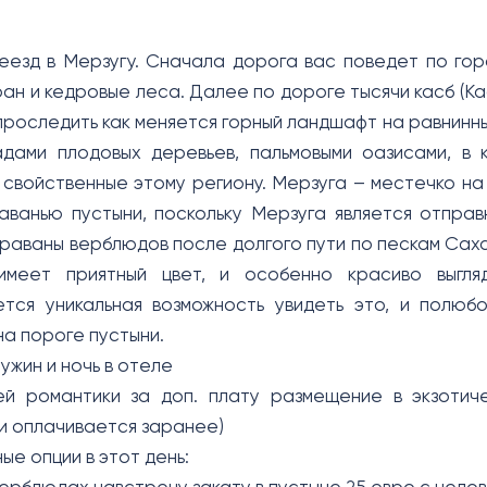
еезд в Мерзугу. Сначала дорога вас поведет по го
ан и кедровые леса. Далее по дороге тысячи касб (Ка
проследить как меняется горный ландшафт на равнинны
адами плодовых деревьев, пальмовыми оазисами, в
 свойственные этому региону. Мерзуга – местечко на
аванью пустыни, поскольку Мерзуга является отпра
раваны верблюдов после долгого пути по пескам Саха
имеет приятный цвет, и особенно красиво выгл
тся уникальная возможность увидеть это, и полюб
на пороге пустыни.
ужин и ночь в отеле
ей романтики за доп. плату размещение в экзотич
и оплачивается заранее)
ые опции в этот день: