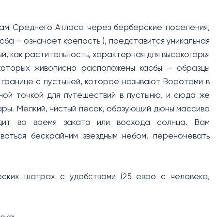
рам Среднего Атласа через берберские поселения,
сба – означает крепость ), представится уникальная
й, как растительность, характерная для высокогорья
 которых живописно расположены касбы – образцы
 границе с пустыней, которое называют Воротами в
вной точкой для путешествий в пустыню, и сюда же
ры. Мелкий, чистый песок, обазующий дюны массива
ядит во время заката или восхода солнца. Вам
оваться бескрайним звездным небом, переночевать
еских шатрах с удобствами (25 евро с человека,