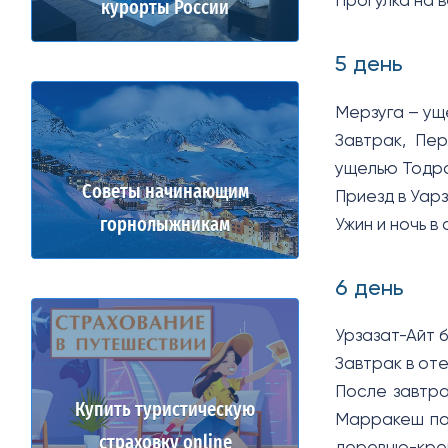
Прогулка на 
курорты России
5 день
Мерзуга – ущ
Завтрак, Пер
ущелью Тодра
Советы начинающим
Приезд в Уар
горнолыжникам
Ужин и ночь в 
6 день
Урзазат-Айт 
Завтрак в оте
После завтра
Купить туристическую
Марракеш по 
страховку online