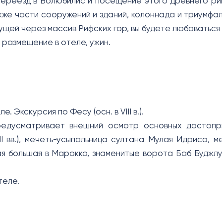
Переезд в Волюбилис и посещение этого древнего ри
акже части сооружений и зданий, колоннада и триумфа
дущей через массив Рифских гор, вы будете любоватьс
 размещение в отеле, ужин.
е. Экскурсия по Фесу (осн. в VIII в.).
редусматривает внешний осмотр основных достопри
XII вв.), мечеть-усыпальница султана Мулая Идриса,
я большая в Марокко, знаменитые ворота Баб Буджл
теле.