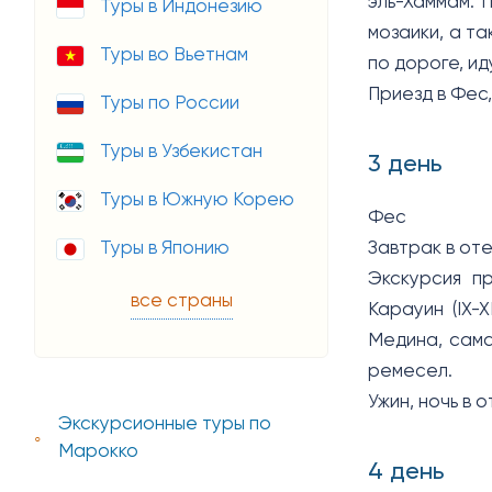
эль-Хаммам. 
Туры в Индонезию
мозаики, а т
Туры во Вьетнам
по дороге, и
Приезд в Фес,
Туры по России
Туры в Узбекистан
3 день
Туры в Южную Корею
Фес
Завтрак в отел
Туры в Японию
Экскурсия п
все страны
Карауин (IX-
Медина, сама
ремесел.
Ужин, ночь в о
Экскурсионные туры по
Марокко
4 день