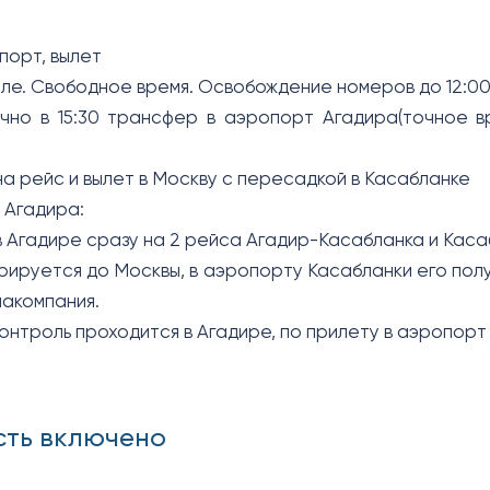
орт, вылет
еле. Свободное время. Освобождение номеров до 12:00
но в 15:30 трансфер в аэропорт Агадира(точное в
на рейс и вылет в Москву с пересадкой в Касабланке
 Агадира:
в Агадире сразу на 2 рейса Агадир-Касабланка и Кас
рируется до Москвы, в аэропорту Касабланки его полу
иакомпания.
онтроль проходится в Агадире, по прилету в аэропорт
сть включено