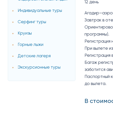
12 день
Индивидуальные туры
Агадир—аэроп
Завтрак в от
Серфинг туры
Ориентировоч
Круизы
программы).
Регистрация 
Горные лыжи
При вылете из
Регистрация 
Детские лагеря
Багаж регист
Экскурсионные туры
заботится ав
Паспортный к
до вылета.
В стоимо