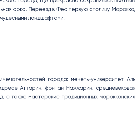
мского города, где прекрасно сохранились цветные
льная арка. Переезд в Фес первую столицу Марокко,
я чудесными ландшафтами.
мечательностей города: мечеть-университет Аль
 медресе Аттарин, фонтан Нажжарин, средневековая
уд, а также мастерские традиционных марокканских