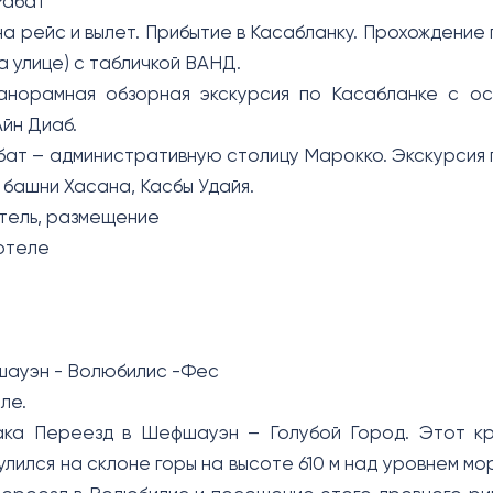
Рабат
на рейс и вылет. Прибытие в Касабланку. Прохождение 
а улице) с табличкой ВАНД.
анорамная обзорная экскурсия по Касабланке с ост
йн Диаб.
бат – административную столицу Марокко. Экскурсия 
 башни Хасана, Касбы Удайя.
тель, размещение
 отеле
шауэн - Волюбилис -Фес
ле.
ака Переезд в Шефшауэн – Голубой Город. Этот кро
улился на склоне горы на высоте 610 м над уровнем м