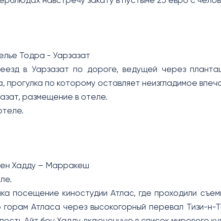
верблюдах навстречу закату в пустыне 25 евро с чело
елье Тодра - Уарзазат
еезд в Уарзазат по дороге, ведущей через плантац
, прогулка по которому оставляет неизгладимое впеч
зазат, размещение в отеле.
отеле.
бен Хадду – Марракеш
ле.
ка посещение киностудии Атлас, где проходили съемк
горам Атласа через высокогорный перевал Тизи-н-