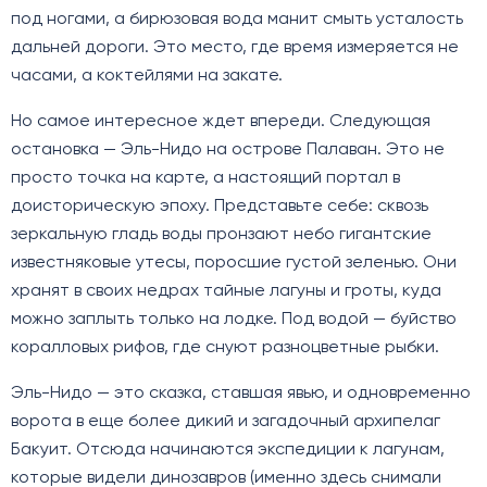
под ногами, а бирюзовая вода манит смыть усталость
дальней дороги. Это место, где время измеряется не
часами, а коктейлями на закате.
Но самое интересное ждет впереди. Следующая
остановка — Эль-Нидо на острове Палаван. Это не
просто точка на карте, а настоящий портал в
доисторическую эпоху. Представьте себе: сквозь
зеркальную гладь воды пронзают небо гигантские
известняковые утесы, поросшие густой зеленью. Они
хранят в своих недрах тайные лагуны и гроты, куда
можно заплыть только на лодке. Под водой — буйство
коралловых рифов, где снуют разноцветные рыбки.
Эль-Нидо — это сказка, ставшая явью, и одновременно
ворота в еще более дикий и загадочный архипелаг
Бакуит. Отсюда начинаются экспедиции к лагунам,
которые видели динозавров (именно здесь снимали