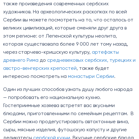
также произведения современных сербских
художников. На археологических раскопках по всей
Сербии вы можете посмотреть на то, что осталось от
великих цивилизаций, которые сменяли друг друга в
этом регионе: от Лепенской культуры неолита,
которая существовала более 9 000 лет тому назад,
через старчево-кришскую культуру,
артефакты
древнего Рима
до
средневековых сербских, турецких и
австро-венгерских крепостей
, также будет
интересно посмотреть на
монастыри Сербии
.
Один из лучших способов узнать душу любого народа
— попробовать его национальную кухню.
Гостеприимные хозяева встретят вас вкусными
блюдами, приготовленными по семейным рецептам. В
Сербии можно продегустировать автохтонные вина,
сыры, мясные изделия, футошскую капусту и другие
деликатесы
сербской кухни
. Вкусные сербские блюда