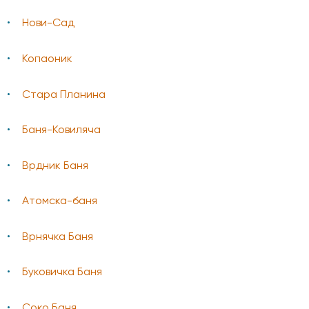
Нови-Сад
Копаоник
Стара Планина
Баня-Ковиляча
Врдник Баня
Атомска-баня
Врнячка Баня
Буковичка Баня
Соко Баня