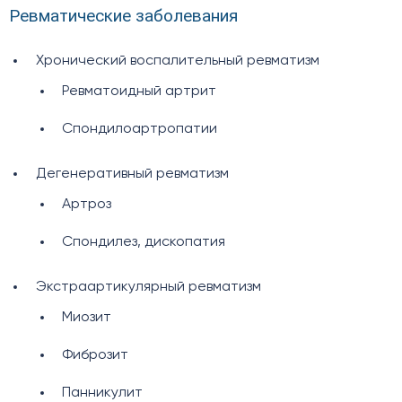
Ревматические заболевания
Хронический воспалительный ревматизм
Ревматоидный артрит
Спондилоартропатии
Дегенеративный ревматизм
Артроз
Спондилез, дископатия
Экстраартикулярный ревматизм
Миозит
Фиброзит
Панникулит