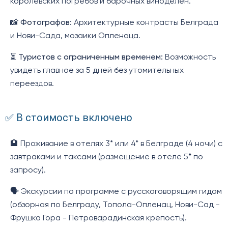
королевских погребов и барочных виноделен.
📸
Фотографов:
Архитектурные контрасты Белграда
и Нови-Сада, мозаики Опленаца.
⏳
Туристов с ограниченным временем:
Возможность
увидеть главное за 5 дней без утомительных
переездов.
✅ В стоимость включено
🏨 Проживание в отелях 3* или 4* в Белграде (4 ночи) с
завтраками и таксами (размещение в отеле 5* по
запросу).
🗣️ Экскурсии по программе с русскоговорящим гидом
(обзорная по Белграду, Топола-Опленац, Нови-Сад -
Фрушка Гора - Петроварадинская крепость).