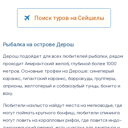
Поиск туров на Сейшелы
Рыбалка на острове Дерош
Дерош подойдет для всех любителей рыбалки, рядом
проходит Амирантский желоб, глубиной более 1000
метров. Основные трофеи на Дероше: синеперый
каранкс, гигантский каранкс, барракуды, групперы,
априоны, желтоперый и собакозубый тунцы, бонито и
ваху.
Любители нахлыста найдут места на мелководье, где
могут поймать крупного бонфиш, любители спининга
могут ловить на коралловых рифах, где ловится индо-
тихоокеанский пермит, есть участки для джиггинга и