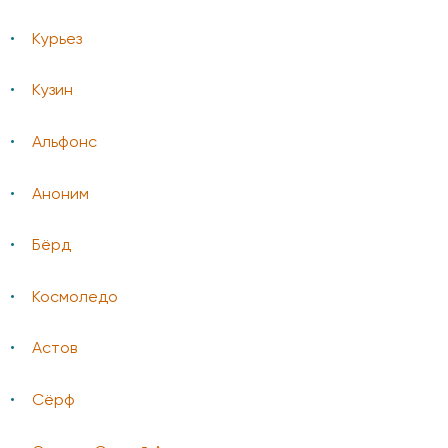
Курьез
Кузин
Альфонс
Аноним
Бёрд
Космоледо
Астов
Сёрф