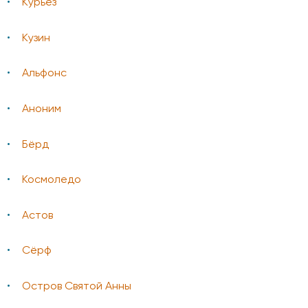
Курьез
Кузин
Альфонс
Аноним
Бёрд
Космоледо
Астов
Сёрф
Остров Святой Анны