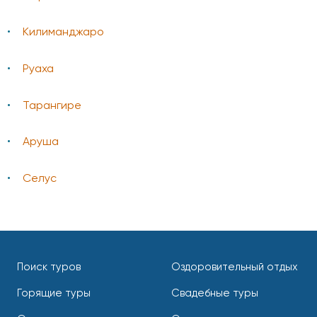
Килиманджаро
Руаха
Тарангире
Аруша
Селус
Поиск туров
Оздоровительный отдых
Горящие туры
Свадебные туры