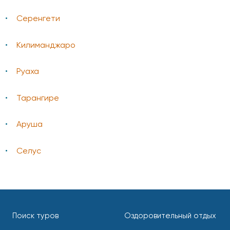
Серенгети
Килиманджаро
Руаха
Тарангире
Аруша
Селус
Поиск туров
Оздоровительный отдых