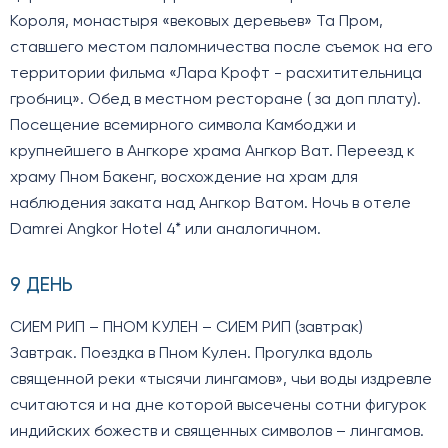
Короля, монастыря «вековых деревьев» Та Пром,
ставшего местом паломничества после съемок на его
территории фильма «Лара Крофт - расхитительница
гробниц». Обед в местном ресторане ( за доп плату).
Посещение всемирного символа Камбоджи и
крупнейшего в Ангкоре храма Ангкор Ват. Переезд к
храму Пном Бакенг, восхождение на храм для
наблюдения заката над Ангкор Ватом. Ночь в отеле
Damrei Angkor Hotel 4* или аналогичном.
9 ДЕНЬ
СИЕМ РИП – ПНОМ КУЛЕН – СИЕМ РИП (завтрак)
Завтрак. Поездка в Пном Кулен. Прогулка вдоль
священной реки «тысячи лингамов», чьи воды издревле
считаются и на дне которой высечены сотни фигурок
индийских божеств и священных символов – лингамов.