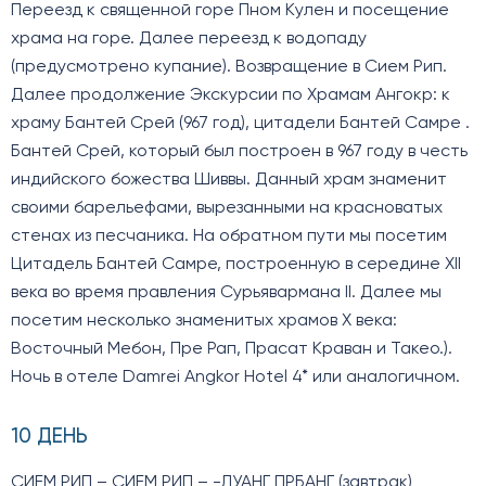
Переезд к священной горе Пном Кулен и посещение
храма на горе. Далее переезд к водопаду
(предусмотрено купание). Возвращение в Сием Рип.
Далее продолжение Экскурсии по Храмам Ангокр: к
храму Бантей Срей (967 год), цитадели Бантей Самре .
Бантей Срей, который был построен в 967 году в честь
индийского божества Шиввы. Данный храм знаменит
своими барельефами, вырезанными на красноватых
стенах из песчаника. На обратном пути мы посетим
Цитадель Бантей Самре, построенную в середине XII
века во время правления Сурьявармана II. Далее мы
посетим несколько знаменитых храмов X века:
Восточный Мебон, Пре Рап, Прасат Краван и Такео.).
Ночь в отеле Damrei Angkor Hotel 4* или аналогичном.
10 ДЕНЬ
СИЕМ РИП – СИЕМ РИП – -ЛУАНГ ПРБАНГ (завтрак)