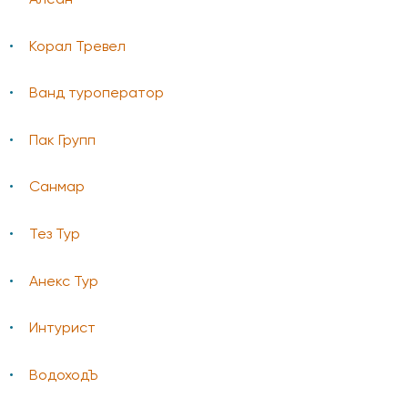
Корал Тревел
Ванд туроператор
Пак Групп
Санмар
Тез Тур
Анекс Тур
Интурист
ВодоходЪ