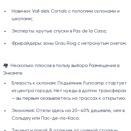
Новички: Vall dels Cortals с пологими склонами и
школами;
Эксперты: крутые спуски в Pas de la Casa;
Фрирайдеры: зоны Grau Roig с нетронутым снегом.
🏘️ Несколько плюсов в пользу выбора Размещения в
Энкампе
Близость к склонам: Подъемник Funicamp стартует
из центра города. Нет нужды в долгих трансферах
— вы первым оказываетесь на трассах к открытию.
Экономия: Отели здесь на 20–40% дешевле, чем в
Сольдеу или Пас-де-ла-Каса.
Тишина и покой: В отличие от шумной столицы,