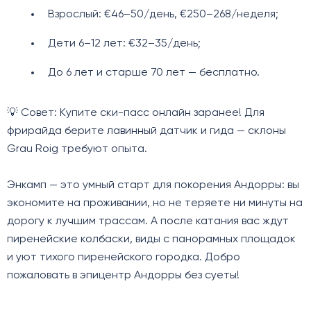
Взрослый: €46–50/день, €250–268/неделя;
Дети 6–12 лет: €32–35/день;
До 6 лет и старше 70 лет — бесплатно.
💡 Совет: Купите ски-пасс онлайн заранее! Для
фрирайда берите лавинный датчик и гида — склоны
Grau Roig требуют опыта.
Энкамп — это умный старт для покорения Андорры: вы
экономите на проживании, но не теряете ни минуты на
дорогу к лучшим трассам. А после катания вас ждут
пиренейские колбаски, виды с панорамных площадок
и уют тихого пиренейского городка. Добро
пожаловать в эпицентр Андорры без суеты!