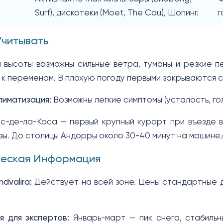
Surf), дискотеки (Moet, The Cau), Шопинг.
г
Учитывать
 высоты возможны сильные ветра, туманы и резкие п
ы к переменам. В плохую погоду первыми закрываются 
лиматизация:
Возможны легкие симптомы (усталость, гол
-де-ла-Каса — первый крупный курорт при въезде в
зы. До столицы Андорры около 30-40 минут на машине
ческая Информация
dvalira:
Действует на всей зоне. Цены стандартные дл
 для экспертов:
Январь-март — пик снега, стабильн