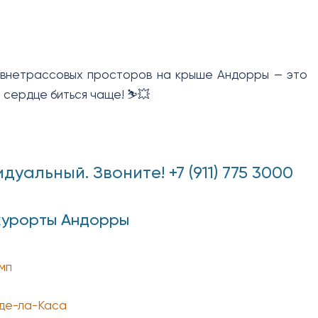
н внетрассовых просторов на крыше Андорры — это
 сердце биться чаще! ⛷️💥
альный. Звоните! +7 (911) 775 3000
 курорты Андорры
мп
де-ла-Каса