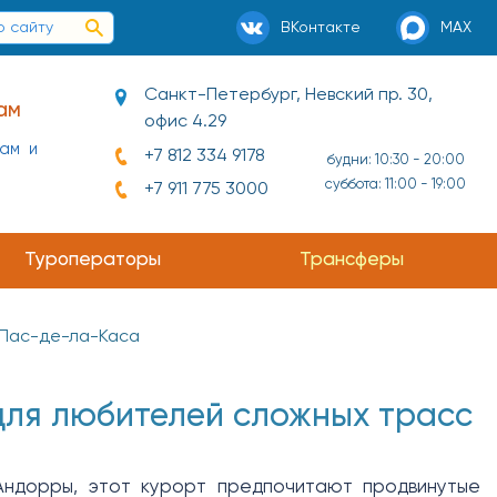
ВКонтакте
MAX
Санкт-Петербург, Невский пр. 30,
ам
офис 4.29
нам и
+7 812 334 9178
будни: 10:30 - 20:00
суббота: 11:00 - 19:00
+7 911 775 3000
Туроператоры
Трансферы
Пас-де-ла-Каса
для любителей сложных трасс
Андорры, этот курорт предпочитают продвинутые