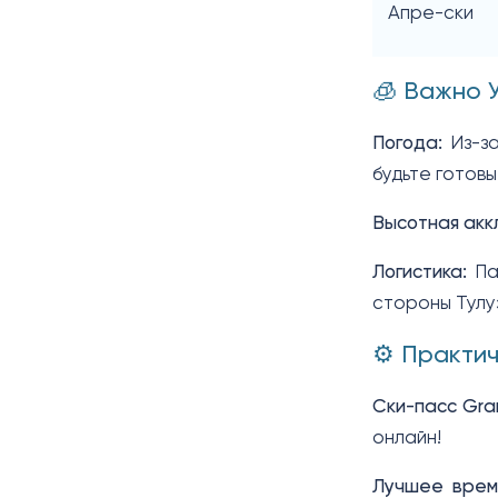
Апре-ски
🧊 Важно 
Погода:
Из-за
будьте готов
Высотная акк
Логистика:
Пас
стороны Тулу
⚙️ Практи
Ски-пасс Gran
онлайн!
Лучшее время