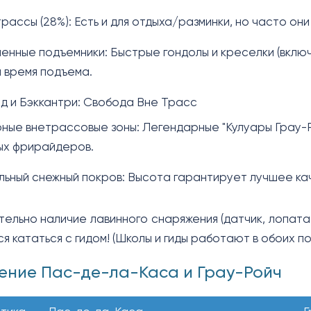
трассы (28%): Есть и для отдыха/разминки, но часто они
енные подъемники: Быстрые гондолы и креселки (вклю
 время подъема.
д и Бэккантри: Свобода Вне Трасс
ные внетрассовые зоны: Легендарные "Кулуары Грау-Р
ых фрирайдеров.
льный снежный покров: Высота гарантирует лучшее ка
тельно наличие лавинного снаряжения (датчик, лопата
 кататься с гидом! (Школы и гиды работают в обоих по
нение Пас-де-ла-Каса и Грау-Ройч