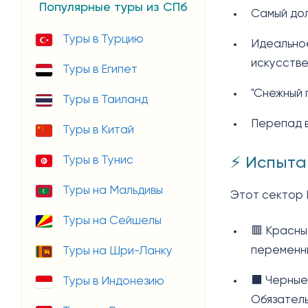
Популярные туры из СПб
Самый дол
Туры в Турцию
Идеальное
искусстве
Туры в Египет
"Снежный п
Туры в Таиланд
Перепад в
Туры в Китай
⚡ Испыта
Туры в Тунис
Туры на Мальдивы
Этот сектор 
Туры на Сейшелы
🟥 Красны
переменны
Туры на Шри-Ланку
⬛️ Черные
Туры в Индонезию
Обязатель