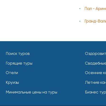
Пал - Арин
Гранд-Вал
Поиск туров
Оздоровит
Горящие туры
Свадебные
Отели
Осенние к
Круизы
Летние ка
Минимальные цены на туры
Бизнес ту