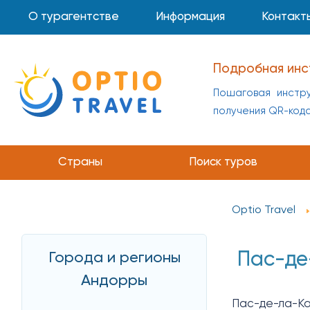
О турагентстве
Информация
Контакт
Подробная инс
Пошаговая инстру
получения QR-код
Страны
Поиск туров
Optio Travel
Пас-де
Города и регионы
Андорры
Пас-де-ла-К