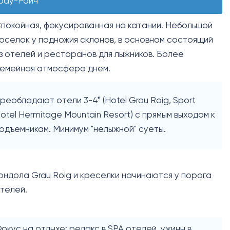
рау-Ройч
покойная, фокусированная на катании. Небольшой
оселок у подножия склонов, в основном состоящий
з отелей и ресторанов для лыжников. Более
емейная атмосфера днем.
реобладают отели 3-4* (Hotel Grau Roig, Sport
otel Hermitage Mountain Resort) с прямым выходом к
одъемникам. Минимум "нелыжной" суеты.
ондола Grau Roig и креселки начинаются у порога
телей.
окус на отдыхе: релакс в SPA отелей, ужины в