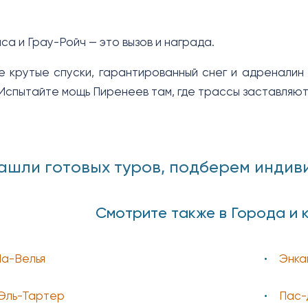
а и Грау-Ройч — это вызов и награда.
е крутые спуски, гарантированный снег и адренали
 Испытайте мощь Пиренеев там, где трассы заставляют
ашли готовых туров, подберем индивиду
Смотрите также в Города и
а-Велья
Энка
 Эль-Тартер
Пас-