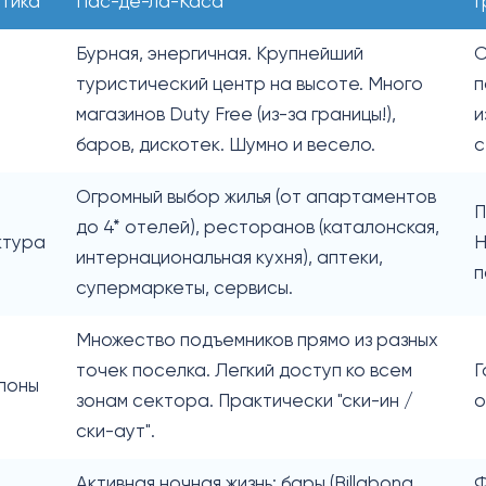
тика
Пас-де-ла-Каса
Г
Бурная, энергичная. Крупнейший
С
туристический центр на высоте. Много
п
магазинов Duty Free (из-за границы!),
и
баров, дискотек. Шумно и весело.
с
Огромный выбор жилья (от апартаментов
П
до 4* отелей), ресторанов (каталонская,
ктура
H
интернациональная кухня), аптеки,
п
супермаркеты, сервисы.
Множество подъемников прямо из разных
точек поселка. Легкий доступ ко всем
Г
лоны
зонам сектора.
Практически "ски-ин /
о
ски-аут".
Активная ночная жизнь: бары (Billabong,
Ф