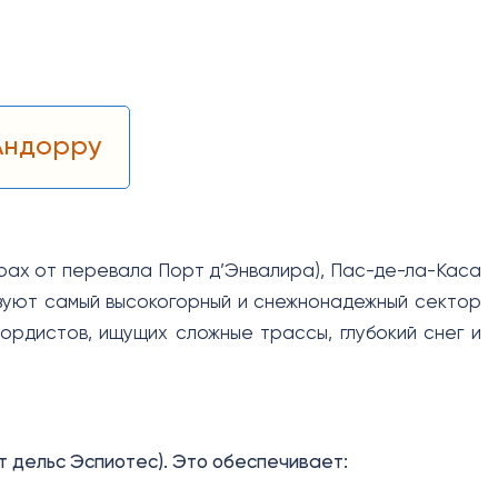
Андорру
рах от перевала Порт д’Энвалира), Пас-де-ла-Каса
бразуют самый высокогорный и снежнонадежный сектор
ордистов, ищущих сложные трассы, глубокий снег и
рт дельс Эспиотес). Это обеспечивает: