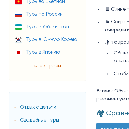
Туры во Вьетнам
🟦 Синие 
Туры по России
🚡 Соврем
Туры в Узбекистан
очереди и
Туры в Южную Корею
🏂 Фрирай
Туры в Японию
Обшир
опытн
все страны
Стаби
Важно:
Обяза
рекомендуется
Отдых с детьми
🏘️ Срав
Свадебные туры