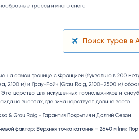
знообразные трассы и много снега
Поиск туров в 
е на самой границе с Францией (буквально в 200 мет
asa, 2100 м) и Грау-Ройч (Grau Roig, 2100–2500 м) о
 Это царство для искушенных горнолыжников и сноуб
айда на высотах, где зима царствует дольше всего.
Casa & Grau Roig - Гарантия Покрытия и Долгий Сезон
евой фактор: Верхняя точка катания — 2640 м (пик По