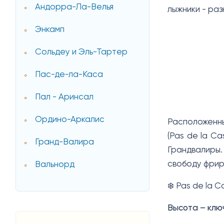
Андорра-Ла-Велья
лыжники - ра
Энкамп
Сольдеу и Эль-Тартер
Пас-де-ла-Каса
Пал - Аринсал
Ордино-Аркалис
Расположенны
(Pas de la C
Гранд-Валира
Грандвалиры.
свободу фрир
Вальнорд
❄️ Pas de la 
Высота – ключ