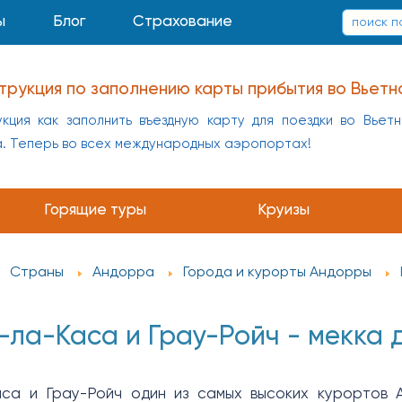
ы
Блог
Страхование
трукция по заполнению карты прибытия во Вьетн
кция как заполнить въездную карту для поездки во Вьет
а. Теперь во всех международных аэропортах!
Горящие туры
Круизы
Страны
Андорра
Города и курорты Андорры
-ла-Каса и Грау-Ройч - мекка 
аса и Грау-Ройч один из самых высоких курортов 