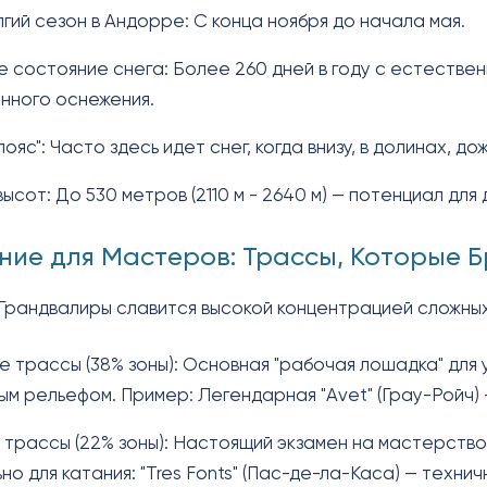
гий сезон в Андорре: С конца ноября до начала мая.
 состояние снега: Более 260 дней в году с естестве
нного оснежения.
ояс": Часто здесь идет снег, когда внизу, в долинах, дож
ысот: До 530 метров (2110 м - 2640 м) — потенциал для
ние для Мастеров: Трассы, Которые 
Грандвалиры славится высокой концентрацией сложных
е трассы (38% зоны): Основная "рабочая лошадка" для
м рельефом. Пример: Легендарная "Avet" (Грау-Ройч) 
 трассы (22% зоны): Настоящий экзамен на мастерство.
но для катания: "Tres Fonts" (Пас-де-ла-Каса) — техни