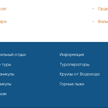
сал
Орди
ира
Валь
ельный отдых
Информация
 туры
Туроператоры
аникулы
Круизы от Водохода
никулы
Горные лыжи
ризм