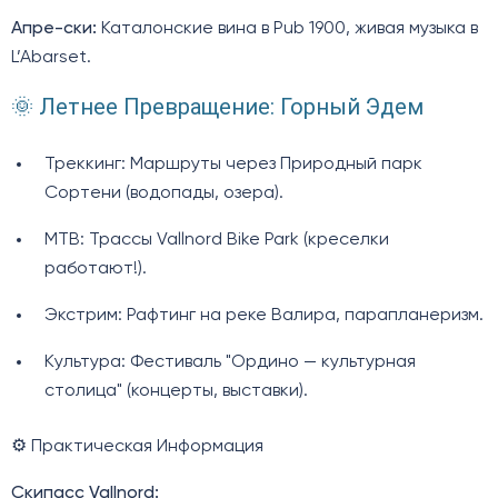
Апре-ски:
Каталонские вина в Pub 1900, живая музыка в
L’Abarset.
🌞 Летнее Превращение: Горный Эдем
Треккинг: Маршруты через Природный парк
Сортени (водопады, озера).
MTB: Трассы Vallnord Bike Park (креселки
работают!).
Экстрим: Рафтинг на реке Валира, парапланеризм.
Культура: Фестиваль "Ордино — культурная
столица" (концерты, выставки).
⚙️ Практическая Информация
Скипасс Vallnord: