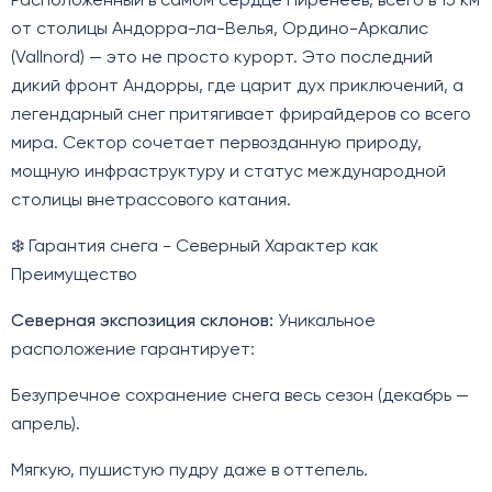
Расположенный в самом сердце Пиренеев, всего в 15 км
от столицы Андорра-ла-Велья, Ордино-Аркалис
(Vallnord) — это не просто курорт. Это последний
дикий фронт Андорры, где царит дух приключений, а
легендарный снег притягивает фрирайдеров со всего
мира. Сектор сочетает первозданную природу,
мощную инфраструктуру и статус международной
столицы внетрассового катания.
❄️ Гарантия снега - Северный Характер как
Преимущество
Северная экспозиция склонов:
Уникальное
расположение гарантирует:
Безупречное сохранение снега весь сезон (декабрь —
апрель).
Мягкую, пушистую пудру даже в оттепель.