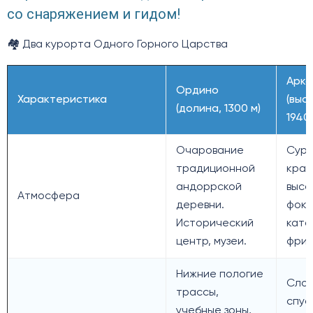
со снаряжением и гидом!
🏘️ Два курорта Одного Горного Царства
Арка
Ордино
Характеристика
(выс
(долина, 1300 м)
1940
Очарование
Суро
традиционной
крас
андоррской
высо
Атмосфера
деревни.
фоку
Исторический
ката
центр, музеи.
фрир
Нижние пологие
Сло
трассы,
спус
учебные зоны,