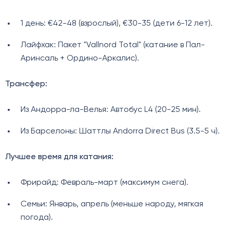
1 день: €42-48 (взрослый), €30-35 (дети 6-12 лет).
Лайфхак: Пакет "Vallnord Total" (катание в Пал-
Аринсаль + Ордино-Аркалис).
Трансфер:
Из Андорра-ла-Велья: Автобус L4 (20-25 мин).
Из Барселоны: Шаттлы Andorra Direct Bus (3.5-5 ч).
Лучшее время для катания:
Фрирайд: Февраль-март (максимум снега).
Семьи: Январь, апрель (меньше народу, мягкая
погода).