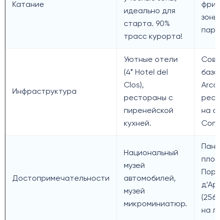
Катание
фри
идеально для
зоны
старта.
90%
парк
трасс курорта!
Уютные отели
Сов
(4* Hotel del
база 
Clos),
Arcalí
Инфраструктура
рестораны с
рес
пиренейской
на с
кухней.
Coma
Пан
Национальный
пло
музей
Пор
Достопримечательности
автомобилей,
д’Ар
музей
(2560
микроминиатюр.
на л