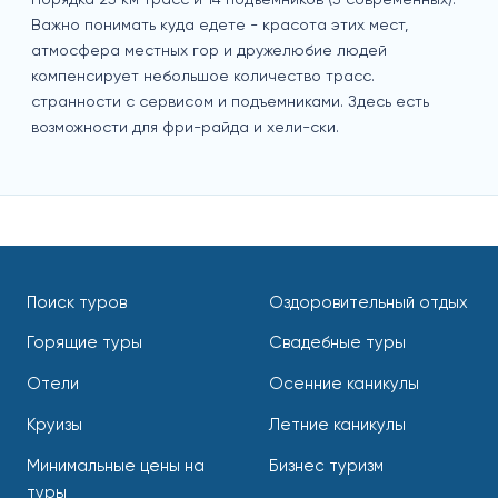
Важно понимать куда едете - красота этих мест,
атмосфера местных гор и дружелюбие людей
компенсирует небольшое количество трасс.
странности с сервисом и подъемниками. Здесь есть
возможности для фри-райда и хели-ски.
Поиск туров
Оздоровительный отдых
Горящие туры
Свадебные туры
Отели
Осенние каникулы
Круизы
Летние каникулы
Минимальные цены на
Бизнес туризм
туры