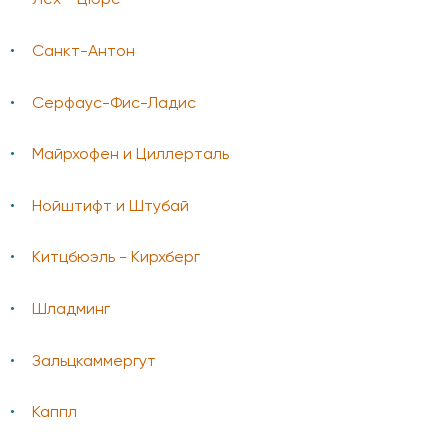
Лех - Цюрс
Санкт-Антон
Серфаус-Фис-Ладис
Майрхофен и Циллерталь
Нойштифт и Штубай
Китцбюэль - Кирхберг
Шладминг
Зальцкаммергут
Каппл