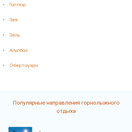
Галтюр
Зее
Зёль
Альпбах
Обертауэрн
Популярные направления горнолыжного
отдыха