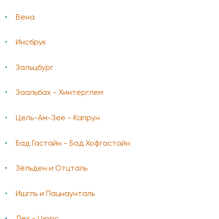
Вена
Инсбрук
Зальцбург
Заальбах - Хинтерглем
Цель-Ам-Зее - Капрун
Бад Гаcтайн - Бад Хофгастайн
Зёльден и Отцталь
Ишгль и Пацнаунталь