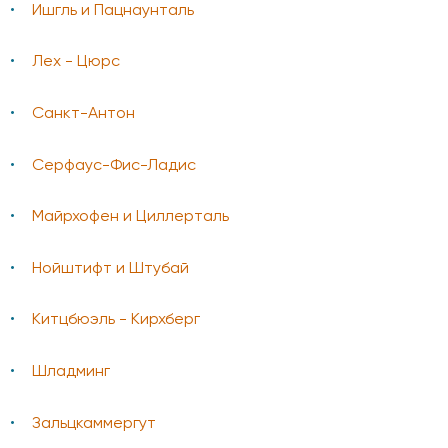
Ишгль и Пацнаунталь
Лех - Цюрс
Санкт-Антон
Серфаус-Фис-Ладис
Майрхофен и Циллерталь
Нойштифт и Штубай
Китцбюэль - Кирхберг
Шладминг
Зальцкаммергут