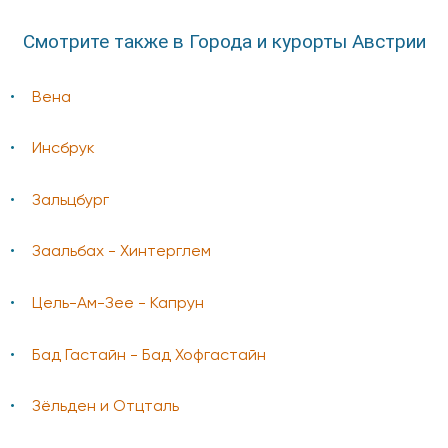
Смотрите также в Города и курорты Австрии
Вена
Инсбрук
Зальцбург
Заальбах - Хинтерглем
Цель-Ам-Зее - Капрун
Бад Гаcтайн - Бад Хофгастайн
Зёльден и Отцталь