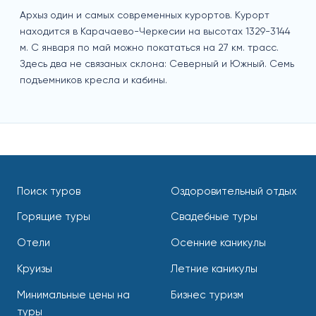
Архыз один и самых современных курортов. Курорт
находится в Карачаево-Черкесии на высотах 1329-3144
м. С января по май можно покататься на 27 км. трасс.
Здесь два не связаных склона: Северный и Южный. Семь
подъемников кресла и кабины.
Поиск туров
Оздоровительный отдых
Горящие туры
Свадебные туры
Отели
Осенние каникулы
Круизы
Летние каникулы
Минимальные цены на
Бизнес туризм
туры