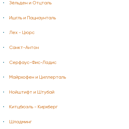
Зёльден и Отцталь
Ишгль и Пацнаунталь
Лех - Цюрс
Санкт-Антон
Серфаус-Фис-Ладис
Майрхофен и Циллерталь
Нойштифт и Штубай
Китцбюэль - Кирхберг
Шладминг