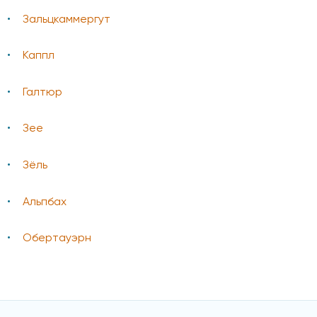
Зальцкаммергут
Каппл
Галтюр
Зее
Зёль
Альпбах
Обертауэрн