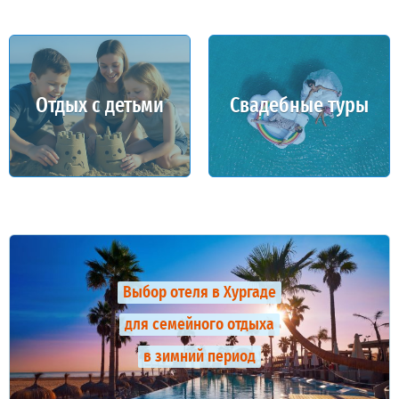
Отдых с детьми
Свадебные туры
Выбор отеля в Хургаде
для семейного отдыха
в зимний период