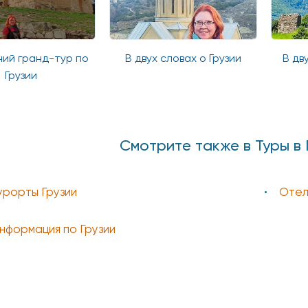
ний гранд-тур по
В двух словах о Грузии
В дв
Грузии
Смотрите также в Туры в 
урорты Грузии
Отел
нформация по Грузии