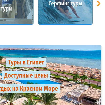
Серфинг туры
туры
Туры в Египет
Доступные цены
тдых на Красном Море