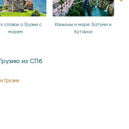
ух словах о Грузии с
Каньоны и море: Батуми и
Гр
морем
Кутаиси
Грузию из СПб
и Грузии