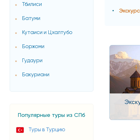
Тбилиси
Экскурс
Батуми
Кутаиси и Цхалтубо
Боржоми
Гудаури
Бакуриани
Экск
Популярные туры из СПб
Туры в Турцию