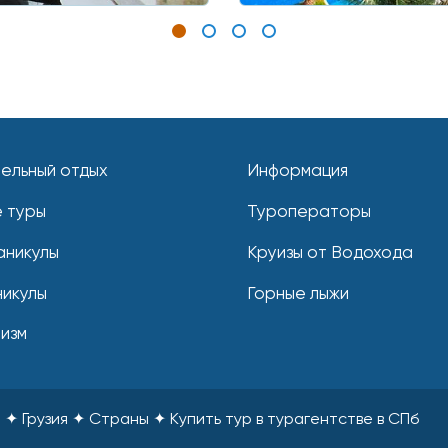
ельный отдых
Информация
 туры
Туроператоры
аникулы
Круизы от Водохода
никулы
Горные лыжи
ризм
и ✦ Грузия ✦ Страны
✦
Купить тур в турагентстве в СПб