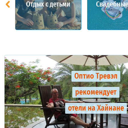
Отдых с детьми
Свадебные
Оптио Тревэл
рекомендует
отели на Хайнане