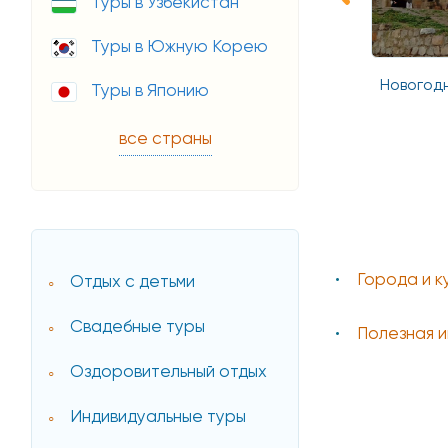
Туры в Узбекистан
Туры в Южную Корею
й экспресс
Ознакомительный тур по
Новогод
Туры в Японию
Грузии и Армении
все страны
Города и к
Отдых с детьми
Свадебные туры
Полезная и
Оздоровительный отдых
Индивидуальные туры