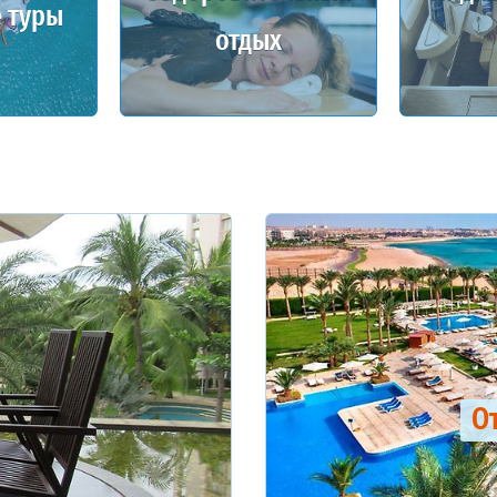
 туры
отдых
О