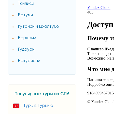
Тбилиси
Батуми
Кутаиси и Цхалтубо
Боржоми
Гудаури
Бакуриани
Популярные туры из СПб
Туры в Турцию