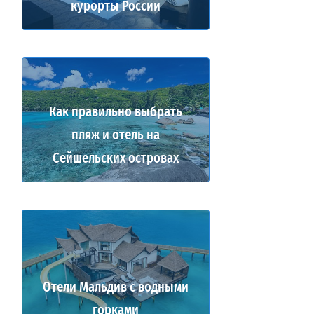
курорты России
Как правильно выбрать
пляж и отель на
Сейшельских островах
Отели Мальдив с водными
горками