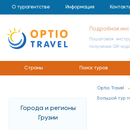
О турагентстве
Информация
Контакт
Инструкция по 
Пошаговая инстр
получения QR-код
Страны
Поиск туров
Optio Travel
Большой тур п
Города и регионы
Грузии