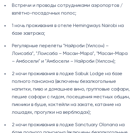
Встречи и проводы сотрудниками аэропортов /
взлётно-посадочных полос;
1 ночь проживания в отеле Hemingways Nairobi на
базе завтрака;
Регулярные перелёты "Найроби (Уилсон) –
Лоисаба", "Лоисаба – Масаи-Мара", "Масаи-Мара
– Амбосели" и "Амбосели – Найроби (Уилсон);
2 ночи проживания в лодже Sabuk Lodge на базе
полного пансиона (включены безалкогольные
напитки, пиво и домашнее вино, групповые сафари,
пешие сафари с гидом, посещения местных общин,
пикники в буше, коктейли на закате, катание на
лошадях, прогулки на верблюдах);
2 ночи проживания в лодже Sanctuary Olonana на
базе полного пансиона (включены безалкогольные