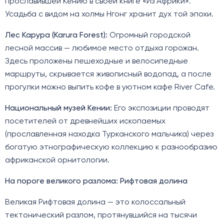
прославившей Кению в своей книге «Из Африки».
Усадьба с видом на холмы Нгонг хранит дух той эпохи.
Лес Карура (Karura Forest):
Огромный городской
лесной массив — любимое место отдыха горожан.
Здесь проложены пешеходные и велосипедные
маршруты, скрывается живописный водопад, а после
прогулки можно выпить кофе в уютном кафе River Cafe.
Национальный музей Кении:
Его экспозиции проводят
посетителей от древнейших ископаемых
(прославленная находка Турканского мальчика) через
богатую этнографическую коллекцию к разнообразию
африканской орнитологии.
На пороге великого разлома: Рифтовая долина
Великая Рифтовая долина — это колоссальный
тектонический разлом, протянувшийся на тысячи