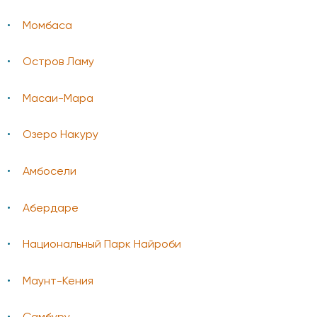
Момбаса
Остров Ламу
Масаи-Мара
Озеро Накуру
Амбосели
Абердаре
Национальный Парк Найроби
Маунт-Кения