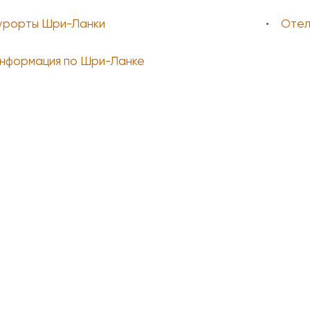
курорты Шри-Ланки
Отел
информация по Шри-Ланке