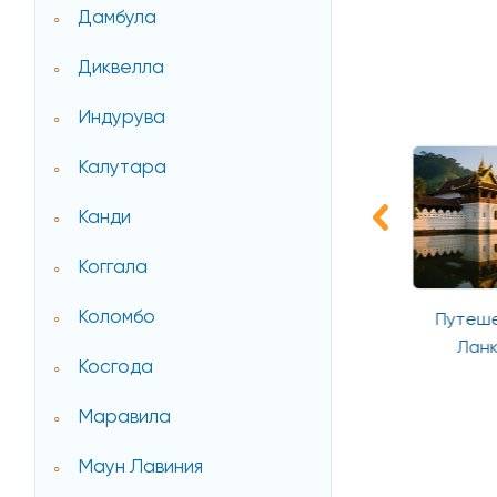
Дамбула
Диквелла
Индурува
Калутара
Канди
Коггала
Коломбо
по Шри-Ланке
Гранд Тур по Шри-Ланке с
Путеше
отдыхом на пляже
Ланк
Косгода
Маравила
Маун Лавиния