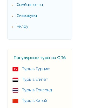
Хамбантотта
Хиккадува
Чилау
Популярные туры из СПб
Туры в Турцию
Туры в Египет
Туры в Таиланд
Туры в Китай