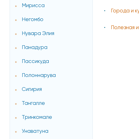
Мирисса
Города и 
Негомбо
Полезная 
Нувара Элия
Панадура
Пассикуда
Полоннарува
Сигирия
Тангалле
Тринкомале
Унаватуна