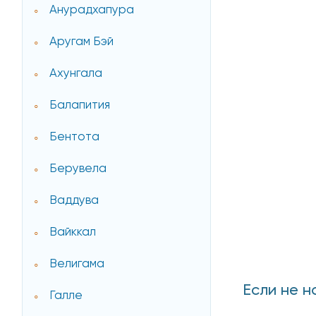
Анурадхапура
Аругам Бэй
Ахунгала
Балапития
Бентота
Берувела
Ваддува
Вайккал
Велигама
Если не 
Галле