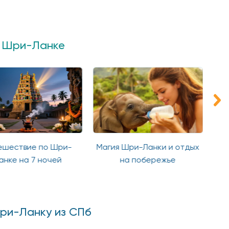
о Шри-Ланке
ешествие по Шри-
Магия Шри-Ланки и отдых
Гр
анке на 7 ночей
на побережье
Шри-Ланку из СПб