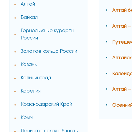
Алтай
Алтай б
Байкал
Алтай –
Горнолыжные курорты
России
Путешес
Золотое кольцо России
Алтайск
Казань
Калейдо
Калининград
Алтай –
Карелия
Краснодарский Край
Осенний
Крым
Ленинградская область