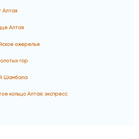
т Алтая
це Алтая
йское ожерелье
золотых гор
й Шамбала
тое кольцо Алтая: экспресс