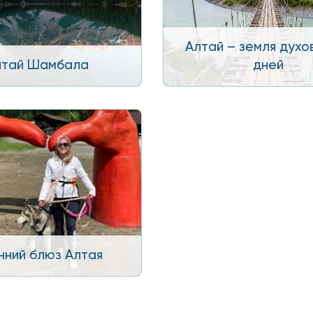
Алтай – земля духов
лтай Шамбала
дней
нний блюз Алтая