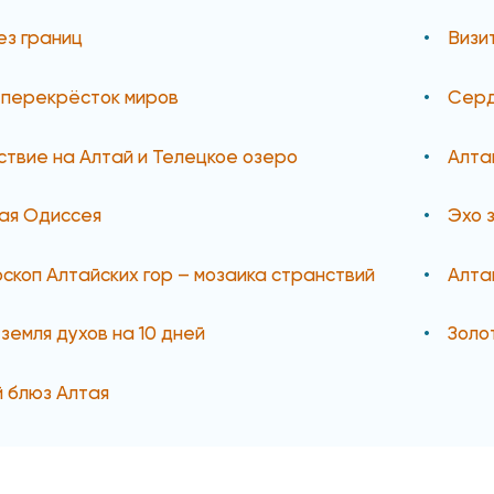
ез границ
Визи
 перекрёсток миров
Серд
твие на Алтай и Телецкое озеро
Алта
ая Одиссея
Эхо 
скоп Алтайских гор – мозаика странствий
Алта
 земля духов на 10 дней
Золо
 блюз Алтая