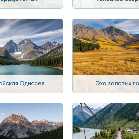
айская Одиссея
Эхо золотых г