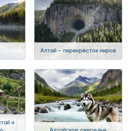
Алтай – перекрёсток миров
тай и
ро
Алтайское ожерелье