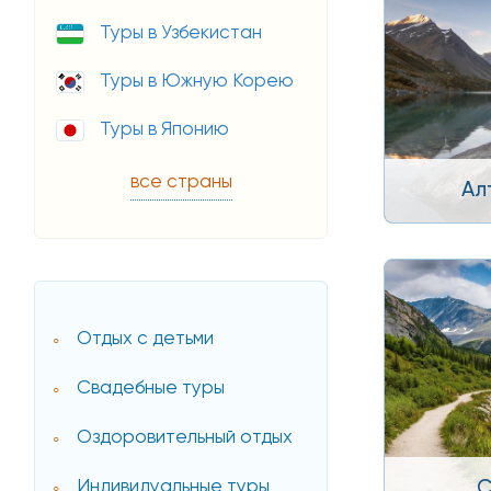
Туры в Узбекистан
Туры в Южную Корею
Туры в Японию
все страны
Ал
Отдых с детьми
Свадебные туры
Оздоровительный отдых
С
Индивидуальные туры