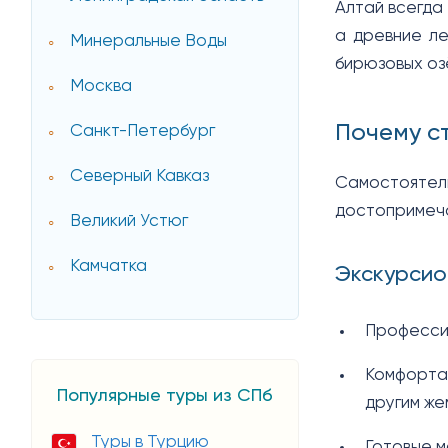
Алтай всегда
а древние ле
Минеральные Воды
бирюзовых оз
Москва
Почему с
Санкт-Петербург
Северный Кавказ
Самостояте
достопримеч
Великий Устюг
Камчатка
Экскурсио
Профессио
Комфортаб
Популярные туры из СПб
другим же
Туры в Турцию
Готовые м