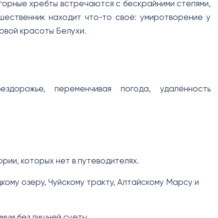
 горные хребты встречаются с бескрайними степями,
шественник находит что-то своё: умиротворение у
овой красоты Белухи.
дорожье, переменчивая погода, удалённость
рии, которых нет в путеводителях.
ому озеру, Чуйскому тракту, Алтайскому Марсу и
мум без лишней суеты.