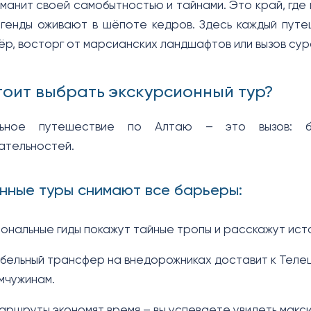
 манит своей самобытностью и тайнами. Это край, где
генды оживают в шёпоте кедров. Здесь каждый путе
ёр, восторг от марсианских ландшафтов или вызов сур
тоит выбрать экскурсионный тур?
льное путешествие по Алтаю – это вызов: без
ательностей.
нные туры снимают все барьеры:
нальные гиды покажут тайные тропы и расскажут исто
ельный трансфер на внедорожниках доставит к Телецк
мчужинам.
аршруты экономят время – вы успеваете увидеть макси