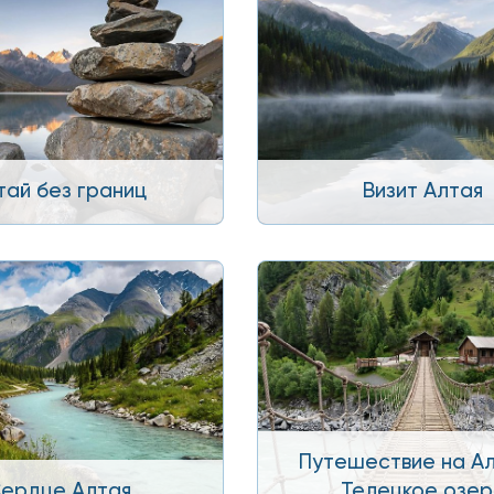
тай без границ
Визит Алтая
Путешествие на Ал
ердце Алтая
Телецкое озе