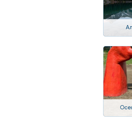
А
Осе