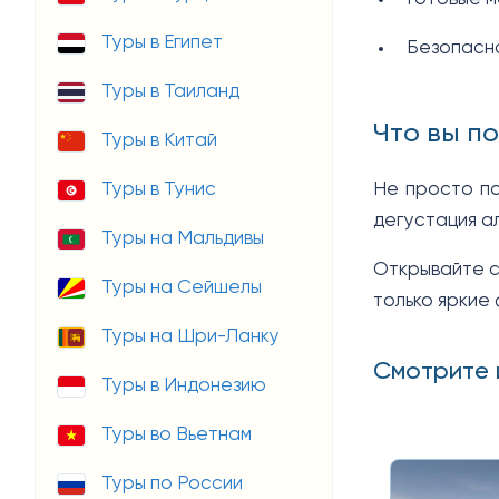
Туры в Египет
Безопасно
Туры в Таиланд
Что вы п
Туры в Китай
Туры в Тунис
Не просто по
дегустация ал
Туры на Мальдивы
Открывайте с
Туры на Сейшелы
только яркие 
Туры на Шри-Ланку
Смотрите 
Туры в Индонезию
Туры во Вьетнам
Туры по России