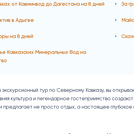
вказ: от Кавминвод до Дагестана на 8 дней
За г
ктив в Адыгее
Майс
горы на 8 дней
Сказ
е Кавказских Минеральных Вод на
тво
 экскурсионный тур по Северному Кавказу, вы открывае
вняя культура и легендарное гостеприимство создаю
и предлагает не просто отдых, а настоящее глубокое 