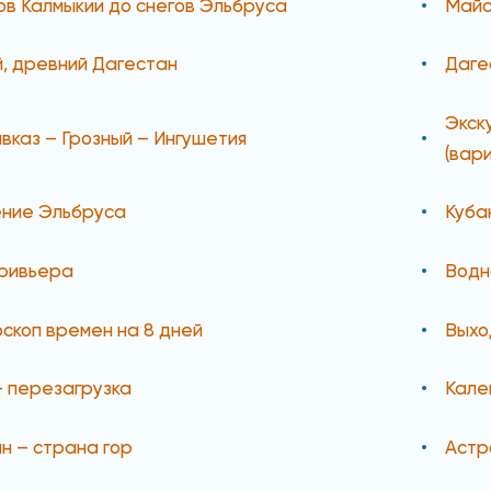
ов Калмыкии до снегов Эльбруса
Майс
, древний Дагестан
Даге
Экск
вказ – Грозный – Ингушетия
(вари
ение Эльбруса
Куба
ривьера
Водн
скоп времен на 8 дней
Выхо
- перезагрузка
Кале
н – страна гор
Астр