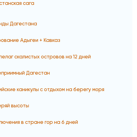
станская сага
нды Дагестана
ование Адыгеи + Кавказ
пелаг скалистых островов на 12 дней
еприимный Дагестан
ийские каникулы с отдыхом на берегу моря
еряй высоты
лючения в стране гор на 6 дней