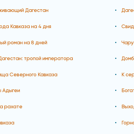
живающий Дагестан
Даге
ода Кавказа на 4 дня
Свид
ый роман на 8 дней
Чару
Дагестан: тропой императора
Домб
ища Северного Кавказа
К се
 Адыгеи
Бога
на рахате
Выхо
авказа
Горн