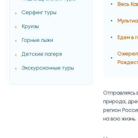
Весь Ка
Серфинг туры
Мультиа
Круизы
Едем в 
Горные лыжи
Ожерель
Детские лагеря
Рождес
Экскурсионные туры
Отправляясь в
природа, дре
регион Росси
на всю жизнь.