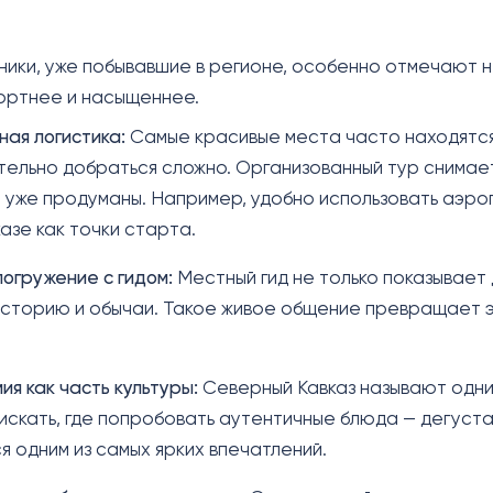
ики, уже побывавшие в регионе, особенно отмечают 
ортнее и насыщеннее.
ая логистика:
Самые красивые места часто находятся
ельно добраться сложно. Организованный тур снимает
уже продуманы. Например, удобно использовать аэро
азе как точки старта.
погружение с гидом:
Местный гид не только показывает
историю и обычаи. Такое живое общение превращает 
ия как часть культуры:
Северный Кавказ называют одни
искать, где попробовать аутентичные блюда — дегуста
я одним из самых ярких впечатлений.