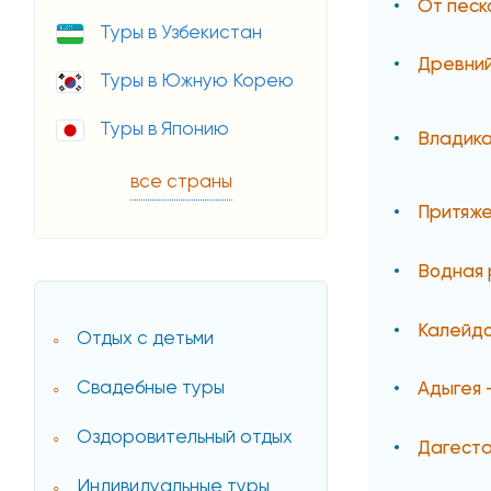
От песк
Туры в Узбекистан
Древний
Туры в Южную Корею
Туры в Японию
Владика
все страны
Притяж
Водная 
Калейдо
Отдых с детьми
Свадебные туры
Адыгея 
Оздоровительный отдых
Дагеста
Индивидуальные туры