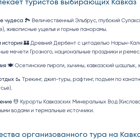
лекает туристов выбирающих Кавказ
е чудеса
🏞️
Величественный Эльбрус, глубокий Сулакск
), живописные ущелья и горные панорамы.
и история
🏰
Древний Дербент с цитаделью Нарын-Кала
ые мечети Грозного, национальные праздники и ремес
мия
🍽️
Осетинские пироги, хычины, кавказский шашлык, 
отдых
🥾
Трекинг, джип-туры, рафтинг, подъем по канат
сье).
ение
💆
Курорты Кавказских Минеральных Вод (Кислово
ыми водами и термальные источники.
ства организованного тура на Кавк