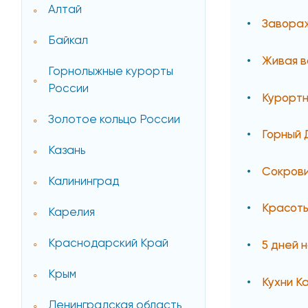
Алтай
Завора
Байкал
Живая в
Горнолыжные курорты
России
Курортн
Золотое кольцо России
Горный 
Казань
Сокров
Калининград
Красоты
Карелия
Краснодарский Край
5 дней 
Крым
Кухни К
Ленинградская область