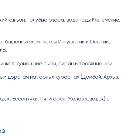
ий каньон, Голубые озера, водопады (Чегемские,
, башенные комплексы Ингушетии и Осетии,
ла.
хинкал, домашние сыры, айран и травяные чаи.
ным дорогам на горных курортах (Домбай, Архыз,
дск, Ессентуки, Пятигорск, Железноводск) с
аз