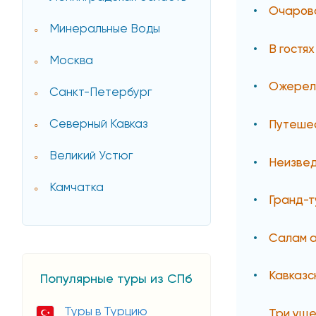
Очаров
Минеральные Воды
В гостях
Москва
Ожерель
Санкт-Петербург
Северный Кавказ
Путешес
Великий Устюг
Неизвед
Камчатка
Гранд-т
Салам а
Кавказс
Популярные туры из СПб
Туры в Турцию
Три уще