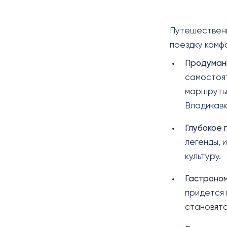
Путешественн
поездку комф
Продуманн
самостоят
маршруты 
Владикавк
Глубокое 
легенды, 
культуру.
Гастроном
придется 
становятс