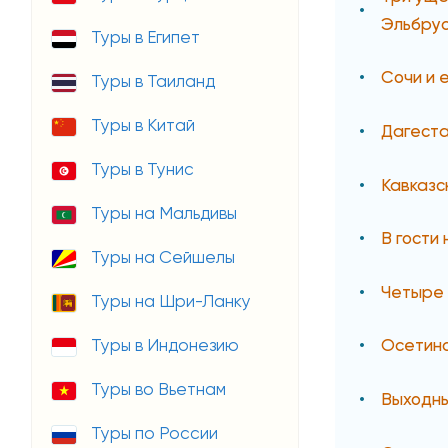
Эльбру
Туры в Египет
Сочи и 
Туры в Таиланд
Туры в Китай
Дагеста
Туры в Тунис
Кавказс
Туры на Мальдивы
В гости 
Туры на Сейшелы
Четыре 
Туры на Шри-Ланку
Туры в Индонезию
Осетинс
Туры во Вьетнам
Выходны
Туры по России