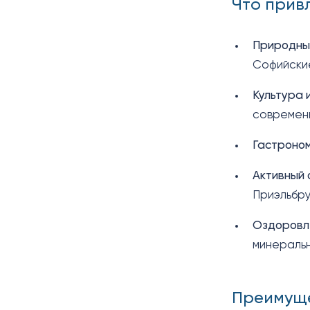
Что прив
Природны
Софийские
Культура 
современн
Гастроно
Активный 
Приэльбру
Оздоровл
минеральн
Преимуще