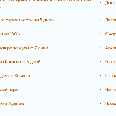
Даге
с
его окрестности на 5 дней
Леге
н на 100%
Очар
кая рапсодия на 7 дней
Архи
на Кавказ на 6 дней
Гост
дня на Кавказе
Касп
кий пирог
Не т
е в Адыгее
Прик