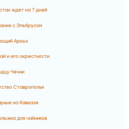
стан ждёт на 7 дней
ание с Эльбрусом
ющий Архыз
ай и его окрестности
рдцу Чечни
тство Ставрополья
дные на Кавказе
олыжка для чайников