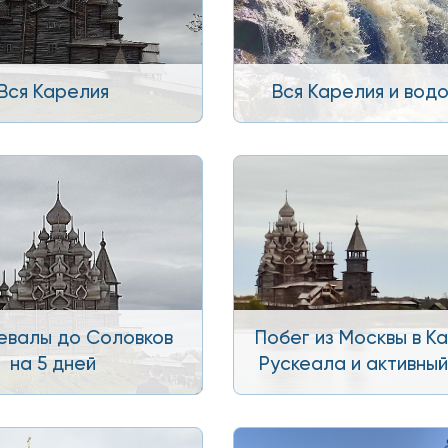
Вся Карелия
Вся Карелия и вод
евалы до Соловков
Побег из Москвы в К
на 5 дней
Рускеала и активны