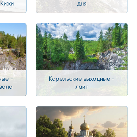
 Кижи
дня
ные -
Карельские выходные -
вала
лайт