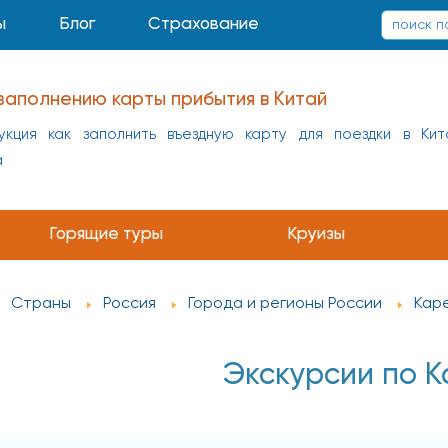
ы
Блог
Страхование
 заполнению карты прибытия в Таиланд
орму электронной анкеты карты прибытия перед поездк
Горящие туры
Круизы
Страны
Россия
Города и регионы России
Кар
Экскурсии по 