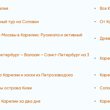
елия
Вся 
ный тур на Соловки
От К
з Москвы в Карелию: Рускеала и активный
Древ
етербург – Валаам – Санкт-Петербург на 3
Каре
о Карелии и хаски из Петрозаводска
Каре
ы острова Кижи
Соло
с Карелии за два дня
Каре