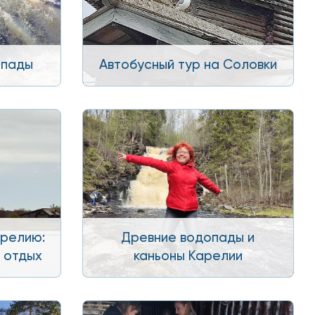
опады
Автобусный тур на Соловки
арелию:
Древние водопады и
й отдых
каньоны Карелии