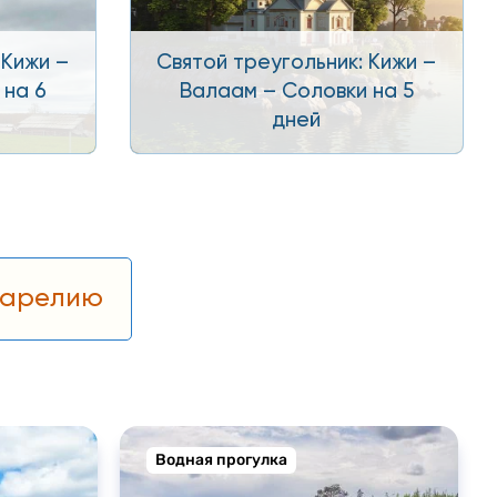
 Кижи –
Святой треугольник: Кижи –
 на 6
Валаам – Соловки на 5
дней
 Карелию