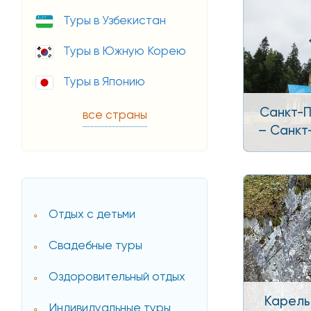
Туры в Узбекистан
Туры в Южную Корею
Туры в Японию
Санкт-П
все страны
– Санкт
Отдых с детьми
Свадебные туры
Оздоровительный отдых
Карель
Индивидуальные туры