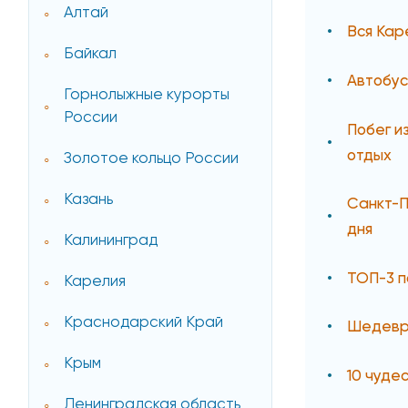
Алтай
Вся Кар
Байкал
Автобус
Горнолыжные курорты
России
Побег и
отдых
Золотое кольцо России
Казань
Санкт-П
дня
Калининград
ТОП-3 п
Карелия
Краснодарский Край
Шедевр
Крым
10 чуде
Ленинградская область