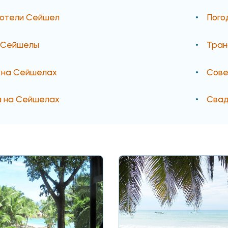
 отели Сейшел
Пого
а Сейшелы
Тран
 на Сейшелах
Сове
а на Сейшелах
Свад