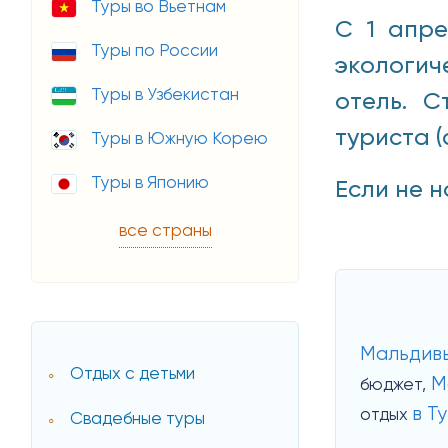
Туры во Вьетнам
С 1 апре
Туры по России
экологич
Туры в Узбекистан
отель. С
туриста (
Туры в Южную Корею
Туры в Японию
Если не н
все страны
Мальдив
Отдых с детьми
М
бюджет,
в Т
отдых
Свадебные туры