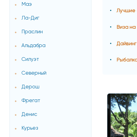
Маэ
Лучшие
Ла-Диг
Виза н
Праслин
Дайвинг
Альдабра
Силуэт
Рыбалк
Северный
Дерош
Фрегат
Денис
Курьез