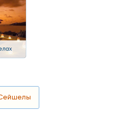
елах
 Сейшелы