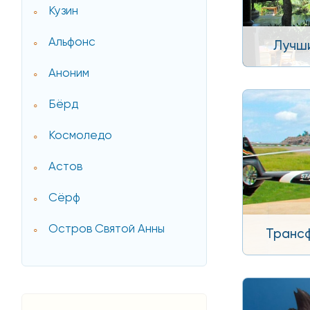
Кузин
Альфонс
Лучш
Аноним
Бёрд
Космоледо
Астов
Сёрф
Остров Святой Анны
Транс