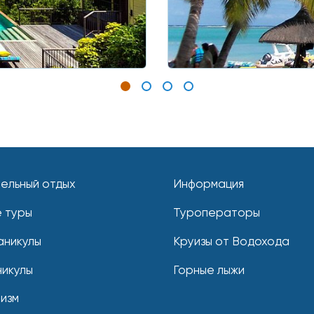
ельный отдых
Информация
 туры
Туроператоры
аникулы
Круизы от Водохода
никулы
Горные лыжи
ризм