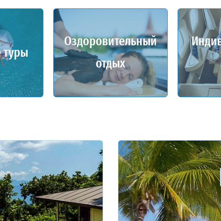
Оздоровительный
Инди
 туры
отдых