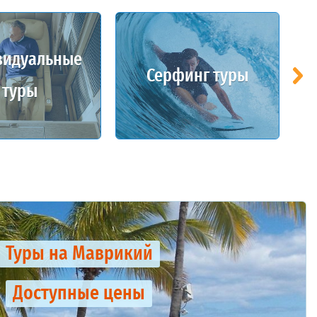
видуальные
Серфинг туры
туры
Туры на Маврикий
Доступные цены